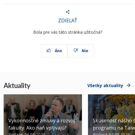
ZDIEĽAŤ
Bola pre vás táto stránka užitočná?
Áno
Nie
Aktuality
Všetky aktuality
Výkonnostné zmluvy a rozvoj
Skúsenosť nášho š
fakulty. Ako naň vplývajú?
programu na Tai
Pridané 06.08.2026
Pridané 03.08.2026