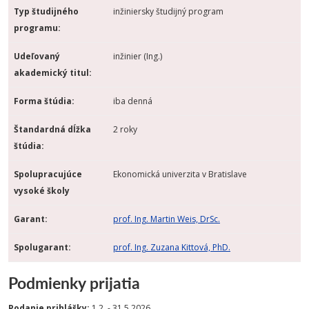
Typ študijného
inžiniersky študijný program
programu:
Udeľovaný
inžinier (Ing.)
akademický titul:
Forma štúdia:
iba denná
Štandardná dĺžka
2 roky
štúdia:
Spolupracujúce
Ekonomická univerzita v Bratislave
vysoké školy
Garant:
prof. Ing. Martin Weis, DrSc.
Spolugarant:
prof. Ing. Zuzana Kittová, PhD.
Podmienky prijatia
Podanie prihlášky:
1.2. - 31.5.2026