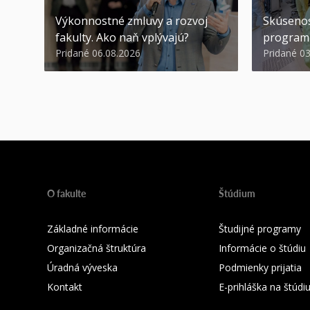
Výkonnostné zmluvy a rozvoj
Skúsenos
fakulty. Ako naň vplývajú?
program
Pridané 06.08.2026
Pridané 0
O fakulte
Štúdium
Základné informácie
Študijné programy
Organizačná štruktúra
Informácie o štúdiu
Úradná výveska
Podmienky prijatia
Kontakt
E-prihláška na štúd