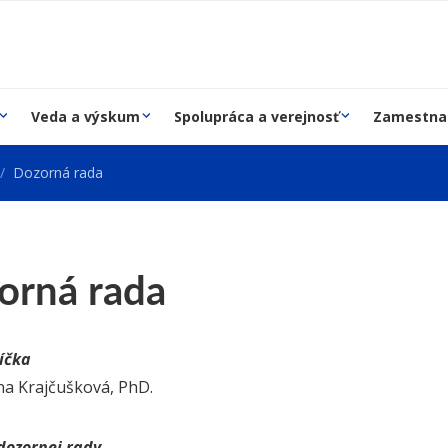
Veda a výskum
Spolupráca a verejnosť
Zamestna
Dozorná rada
orná rada
íčka
na Krajčušková, PhD.
dozornej rady