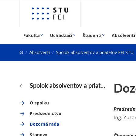
Prejsť na obsah
Fakulta
Uchádzači
Študenti
Absolventi
Absolventi
Spolok absolventov a priateľov FEI STU
Doz
Spolok absolventov a priateľov FEI STU
O spolku
Predsedn
Predsedníctvo
Ing. Zuza
Dozorná rada
Stanovy
Členovia 