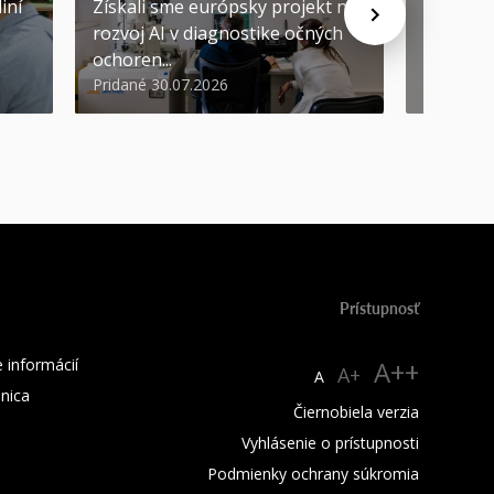
iní
Získali sme európsky projekt na
rozvoj AI v diagnostike očných
ŠVOČ dá
ochoren...
inováto
Pridané 30.07.2026
Pridané 2
Prístupnosť
 informácií
A++
A+
A
žnica
Čiernobiela verzia
Vyhlásenie o prístupnosti
Podmienky ochrany súkromia