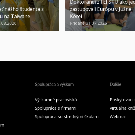
Doktorandi z FEI STU ako jed
ť nášho študenta z
zastupovali Európu v Južnej
u na Taiwane
Kórei
3.08.2026
Pridané 31.07.2026
Spolupráca a výskum
Ďalšie
Výskumné pracoviská
Poskytovanie
Spolupráca s firmami
Virtuálna kni
Spolupráca so strednými školami
Webmail
ium