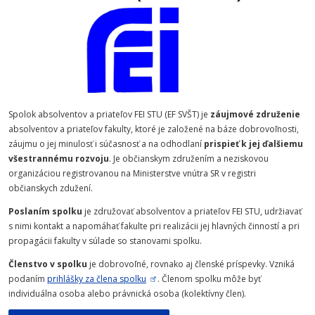
Spolok absolventov a priateľov FEI STU (EF SVŠT) je
záujmové združenie
absolventov a priateľov fakulty, ktoré je založené na báze dobrovoľnosti,
záujmu o jej minulosť i súčasnosť a na odhodlaní
prispieť k jej ďalšiemu
všestrannému rozvoju
. Je občianskym združením a neziskovou
organizáciou registrovanou na Ministerstve vnútra SR v registri
občianskych zdužení.
Poslaním
spolku
je združovať absolventov a priateľov FEI STU, udržiavať
s nimi kontakt a napomáhať fakulte pri realizácii jej hlavných činností a pri
propagácii fakulty v súlade so stanovami spolku.
Členstvo v spolku
je dobrovoľné, rovnako aj členské príspevky. Vzniká
podaním
prihlášky za člena spolku
. Členom spolku môže byť
individuálna osoba alebo právnická osoba (kolektívny člen).