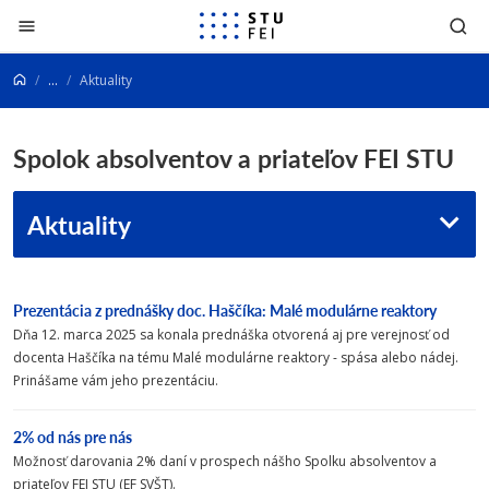
Prejsť na obsah
...
Aktuality
Spolok absolventov a priateľov FEI STU
Aktuality
Prezentácia z prednášky doc. Haščíka: Malé modulárne reaktory
Dňa 12. marca 2025 sa konala prednáška otvorená aj pre verejnosť od
docenta Haščíka na tému Malé modulárne reaktory - spása alebo nádej.
Prinášame vám jeho prezentáciu.
2% od nás pre nás
Možnosť darovania 2% daní v prospech nášho Spolku absolventov a
priateľov FEI STU (EF SVŠT).