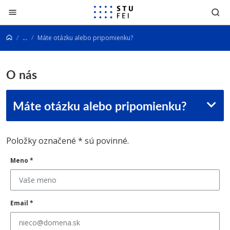
Prejsť na obsah
...
Máte otázku alebo pripomienku?
O nás
Máte otázku alebo pripomienku?
Položky označené * sú povinné.
Meno
*
Email
*