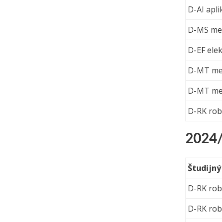
D-AI apl
D-MS mec
D-EF elek
D-MT mer
D-MT mer
D-RK rob
2024
Študijn
D-RK rob
D-RK rob