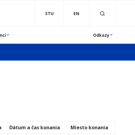
STU
EN
nci
Odkazy
a
Dátum a čas konania
Miesto konania