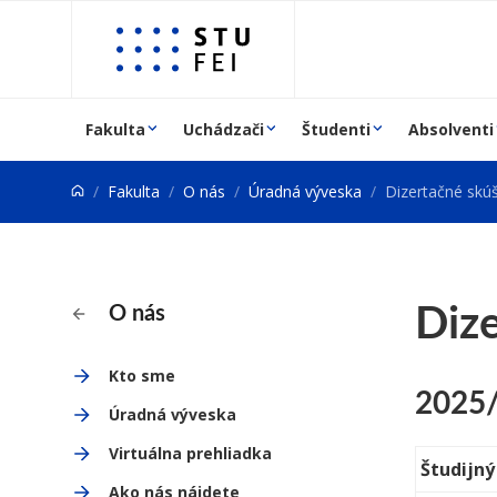
Prejsť na obsah
Fakulta
Uchádzači
Študenti
Absolventi
Fakulta
O nás
Úradná výveska
Dizertačné skú
Diz
O nás
Kto sme
2025
Úradná výveska
Virtuálna prehliadka
Študijn
Ako nás nájdete