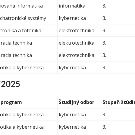
ikovaná informatika
informatika
3.
hatronické systémy
kybernetika
3.
tronika a fotonika
elektrotechnika
3.
acia technika
elektrotechnika
3.
acia technika
elektrotechnika
3.
otika a kybernetika
kybernetika
3.
/2025
ý program
Študijný odbor
Stupeň štúdi
otika a kybernetika
kybernetika
3.
otika a kybernetika
kybernetika
3.