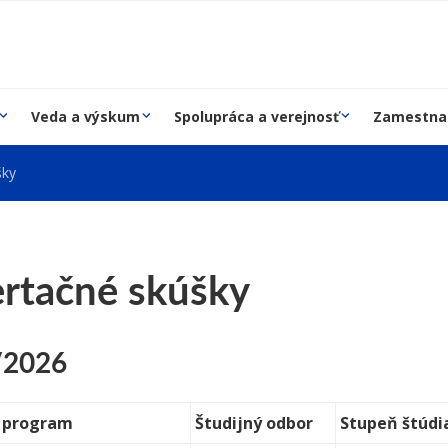
Veda a výskum
Spolupráca a verejnosť
Zamestna
šky
ertačné skúšky
/2026
ý program
Študijný odbor
Stupeň štúdi