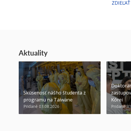
ZDIEĽAŤ
Aktuality
Doktoran
Skúsenosť nášho študenta z
zastupov
programu na Taiwane
Kórei
Pridané 03.08.2026
Pridané 3