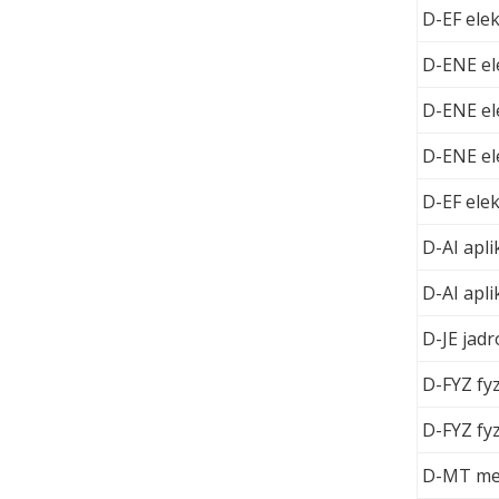
D-EF elek
D-ENE el
D-ENE el
D-ENE el
D-EF elek
D-AI apl
D-AI apl
D-JE jad
D-FYZ fyz
D-FYZ fyz
D-MT mer