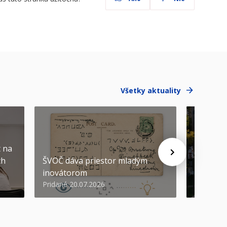
Všetky aktuality
t na
Komplex
ch
ŠVOČ dáva priestor mladým
neutráln
inovátorom
Slovenský
Pridané 20.07.2026
Pridané 1