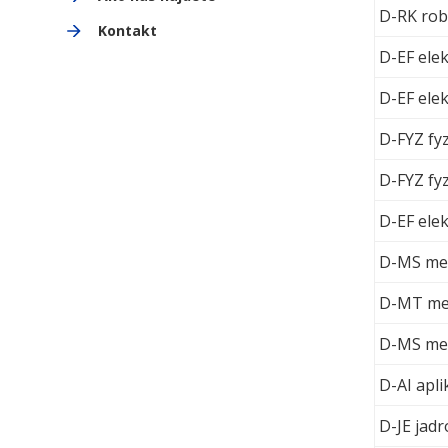
D-RK rob
Kontakt
D-EF elek
D-EF elek
D-FYZ fyz
D-FYZ fyz
D-EF elek
D-MS mec
D-MT mer
D-MS mec
D-AI apl
D-JE jad