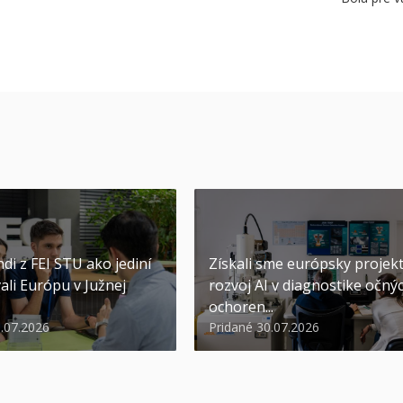
di z FEI STU ako jediní
Získali sme európsky projek
ali Európu v Južnej
rozvoj AI v diagnostike očný
ochoren...
1.07.2026
Pridané 30.07.2026