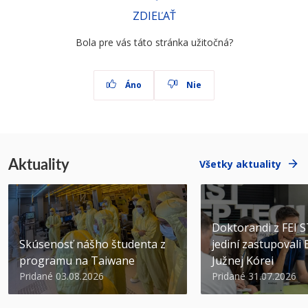
ZDIEĽAŤ
Bola pre vás táto stránka užitočná?
Áno
Nie
Aktuality
Všetky aktuality
Doktorandi z FEI 
Skúsenosť nášho študenta z
jediní zastupovali
programu na Taiwane
Južnej Kórei
Pridané 03.08.2026
Pridané 31.07.2026