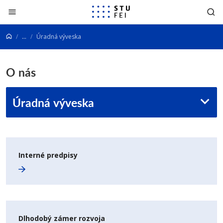
Prejsť na obsah
...
Úradná výveska
O nás
Úradná výveska
Interné predpisy
Dlhodobý zámer rozvoja