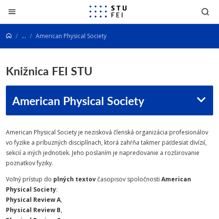
Prejsť na obsah
...
American Physical Society
Knižnica FEI STU
American Physical Society
American Physical Society je nezisková členská organizácia profesionálov
vo fyzike a príbuzných disciplínach, ktorá zahŕňa takmer päťdesiat divízií,
sekcií a iných jednotiek. Jeho poslaním je napredovanie a rozširovanie
poznatkov fyziky.
Voľný prístup do
plných textov
časopisov spoločnosti
American
Physical Society
:
Physical Review A
,
Physical Review B
,