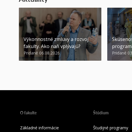
Výkonnostné zmluvy a rozvoj
Skúsenos
fakulty. Ako naň vplývajú?
program
Pridané 06.08.2026
Pridané 0
O fakulte
Štúdium
Základné informácie
Študijné programy