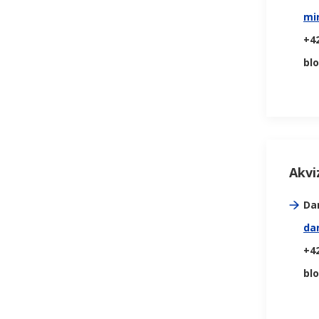
mi
+42
bl
Akvi
Da
da
+42
bl