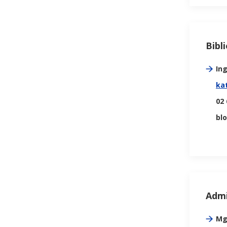
Bibl
In
ka
02 
bl
Admi
Mg