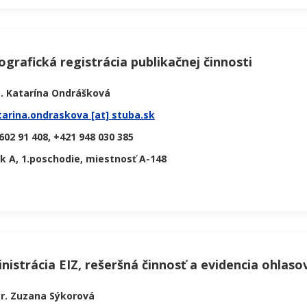
iografická registrácia publikačnej činnosti
g. Katarína Ondrášková
tarina.ondraskova [at] stuba.sk
602 91 408, +421 948 030 385
ok A, 1.poschodie, miestnosť A-148
nistrácia EIZ, rešeršná činnosť a evidencia ohlas
r. Zuzana Sýkorová