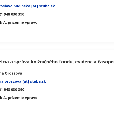
roslava.budinska [at] stuba.sk
1 948 030 390
ok A, prízemie vpravo
zícia a správa knižničného fondu, evidencia časopi
na Oroszová
na.oroszova [at] stuba.sk
1 948 030 390
ok A, prízemie vpravo