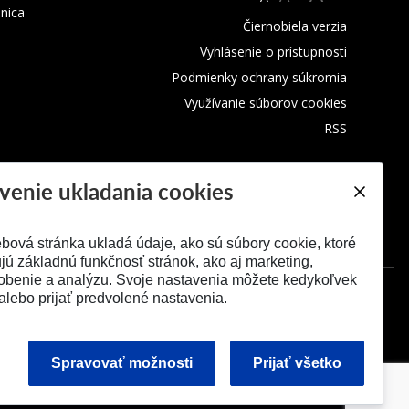
žnica
Čiernobiela verzia
Vyhlásenie o prístupnosti
Podmienky ochrany súkromia
Využívanie súborov cookies
RSS
venie ukladania cookies
bová stránka ukladá údaje, ako sú súbory cookie, ktoré
ú základnú funkčnosť stránok, ako aj marketing,
obenie a analýzu. Svoje nastavenia môžete kedykoľvek
alebo prijať predvolené nastavenia.
Spravovať možnosti
Prijať všetko