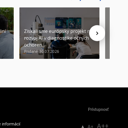
iní
Získali sme európsky projekt na
rozvoj AI v diagnostike očných
ŠVOČ dá
ochoren...
inováto
Pridané 30.07.2026
Pridané 2
Prístupnosť
 informácií
A++
A+
A