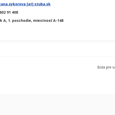
zana.sykorova [at] stuba.sk
602 91 408
k A, 1. poschodie, miestnosť A-148
Bola pre v