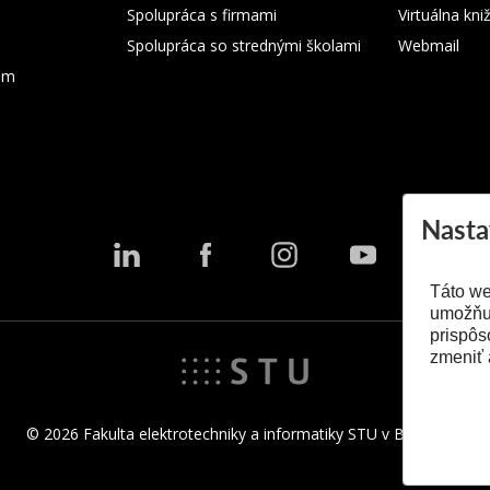
Spolupráca s firmami
Virtuálna kni
Spolupráca so strednými školami
Webmail
ium
Nasta
Táto we
umožňuj
prispôs
zmeniť 
© 2026 Fakulta elektrotechniky a informatiky STU v Bratislave