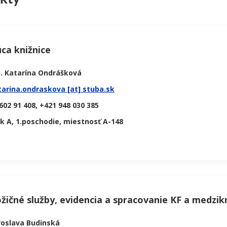
ca knižnice
g. Katarína Ondrášková
tarina.ondraskova [at] stuba.sk
602 91 408, +421 948 030 385
ok A, 1.poschodie, miestnosť A-148
žičné služby, evidencia a spracovanie KF a medzik
roslava Budinská