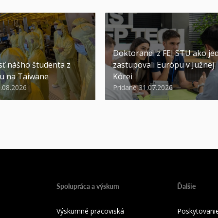
Doktorandi z FEI STU ako jed
ť nášho študenta z
zastupovali Európu v Južnej
u na Taiwane
Kórei
3.08.2026
Pridané 31.07.2026
Spolupráca a výskum
Ďalšie
Výskumné pracoviská
Poskytovanie