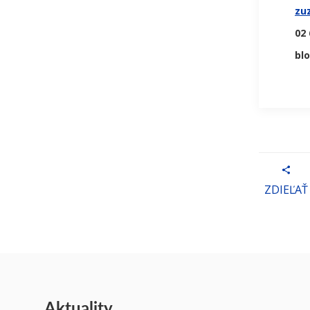
zu
02 
blo
ZDIEĽAŤ
Aktuality