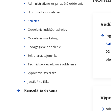
Administratívno-organizačné oddelenie
Ekonomické oddelenie
Knižnica
Vedú
Oddelenie ľudských zdrojov
In
Oddelenie marketingu
ka
Pedagogické oddelenie
02 
Sekretariát tajomníka
bl
Technicko-prevádzkové oddelenie
Výpočtové stredisko
Jedáleň na Éčku
Kancelária dekana
Výpo
Mi