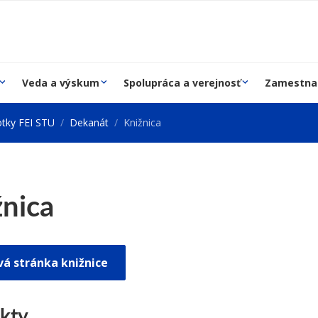
Veda a výskum
Spolupráca a verejnosť
Zamestna
tky FEI STU
Dekanát
Knižnica
žnica
á stránka knižnice
kty