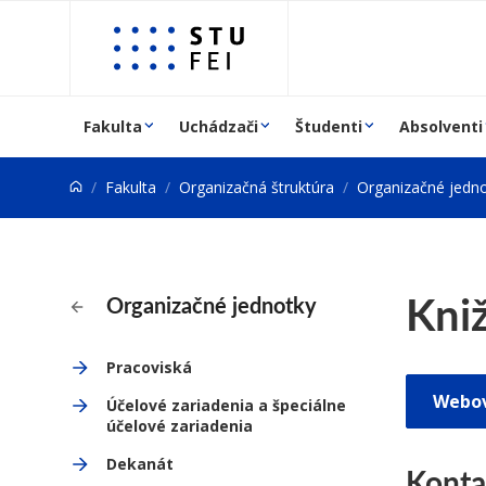
Prejsť na obsah
Fakulta
Uchádzači
Študenti
Absolventi
Fakulta
Organizačná štruktúra
Organizačné jedno
Kni
Organizačné jednotky
Pracoviská
Webov
Účelové zariadenia a špeciálne
účelové zariadenia
Dekanát
Konta