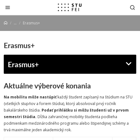
Prejsť na obsah
...
Erasmus+
Erasmus+
Erasmus+
Aktuálne výberové konania
Na mobilitu môže nastúpiť
každý študent zapísaný na štúdium na STU
(všetkých stupňov a foriem štúdia), ktorý absolvoval prvý ročník
bakalárskeho štúdia.
Podať prihlášku si môžu študenti už v prvom
semestri štúdia.
Dĺžka zahraničnej mobility študenta podlieha
podmienkam medzinárodného programu alebo štipendijnej schémy a
trvá maximálne jeden akademický rok.