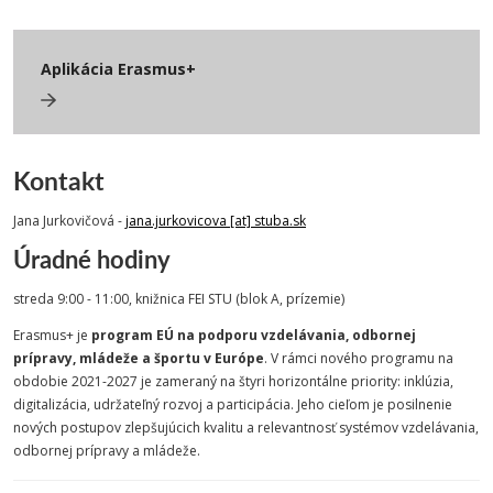
Aplikácia Erasmus+
Kontakt
Jana Jurkovičová -
jana.jurkovicova [at] stuba.sk
Úradné hodiny
streda 9:00 - 11:00, knižnica FEI STU (blok A, prízemie)
Erasmus+ je
program EÚ na podporu vzdelávania, odbornej
prípravy, mládeže a športu v Európe
. V rámci nového programu na
obdobie 2021-2027 je zameraný na štyri horizontálne priority: inklúzia,
digitalizácia, udržateľný rozvoj a participácia. Jeho cieľom je posilnenie
nových postupov zlepšujúcich kvalitu a relevantnosť systémov vzdelávania,
odbornej prípravy a mládeže.