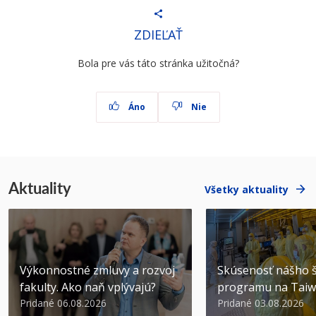
ZDIEĽAŤ
Bola pre vás táto stránka užitočná?
Áno
Nie
Aktuality
Všetky aktuality
Výkonnostné zmluvy a rozvoj
Skúsenosť nášho š
fakulty. Ako naň vplývajú?
programu na Tai
Pridané 06.08.2026
Pridané 03.08.2026