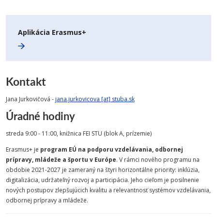
Aplikácia Erasmus+
Kontakt
Jana Jurkovičová -
jana.jurkovicova [at] stuba.sk
Úradné hodiny
streda 9:00 - 11:00, knižnica FEI STU (blok A, prízemie)
Erasmus+ je
program EÚ na podporu vzdelávania, odbornej
prípravy, mládeže a športu v Európe
. V rámci nového programu na
obdobie 2021-2027 je zameraný na štyri horizontálne priority: inklúzia,
digitalizácia, udržateľný rozvoj a participácia. Jeho cieľom je posilnenie
nových postupov zlepšujúcich kvalitu a relevantnosť systémov vzdelávania,
odbornej prípravy a mládeže.