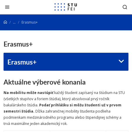
Prejsť na obsah
...
Erasmus+
Erasmus+
Erasmus+
Aktuálne výberové konania
Na mobilitu môže nastúpiť
každý študent zapísaný na štúdium na STU
(všetkých stupňov a foriem štúdia), ktorý absolvoval prvý ročník
bakalárskeho štúdia.
Podať prihlášku si môžu študenti už v prvom
semestri štúdia.
Dĺžka zahraničnej mobility študenta podlieha
podmienkam medzinárodného programu alebo štipendijnej schémy a
trvá maximálne jeden akademický rok.