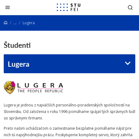
Prejsť na obsah
...
Lugera
Študenti
Lugera
Lugera je jednou z najväčších personálno-poradenských spoločností na
Slovensku. Od založenia v roku 1996 pomáhame spájať tých správnych ľudí
so správnymi firmami.
Preto našim uchádzačom o zamestnanie bezplatne pomáhame nájsť pre
nich tú najvýhodnejšiu prácu. Poskytujeme kompletný servis, ktorý zahŕňa