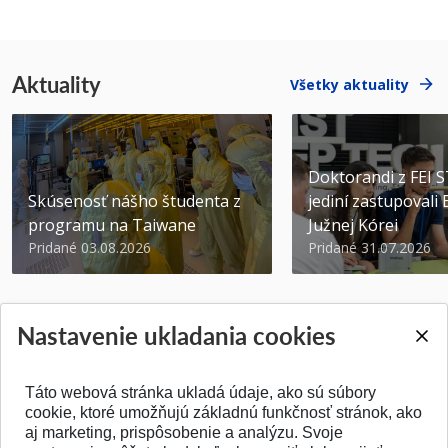
Aktuality
Všetky aktuality
Doktorandi z FEI 
Skúsenosť nášho študenta z
jediní zastupovali
programu na Taiwane
Južnej Kórei
Pridané 03.08.2026
Pridané 31.07.2026
Nastavenie ukladania cookies
Táto webová stránka ukladá údaje, ako sú súbory
SPÄŤ NA VRCH
cookie, ktoré umožňujú základnú funkčnosť stránok, ako
aj marketing, prispôsobenie a analýzu. Svoje