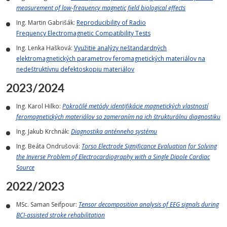
measurement of low-frequency magnetic field biological effects
Ing. Martin Gabrišák:
Reproducibility of Radio
Frequency Electromagnetic Compatibility Tests
Ing. Lenka Hašková:
Využitie analýzy neštandardných
elektromagnetických parametrov feromagnetických materiálov na
nedeštruktívnu defektoskopiu materiálov
2023/2024
Ing. Karol Hilko:
Pokročilé metódy identifikácie magnetických vlastností
feromagnetických materiálov so zameraním na ich štrukturálnu diagnostiku
Ing. Jakub Krchnák:
Diagnostika anténneho systému
Ing. Beáta Ondrušová:
Torso Electrode Significance Evaluation for Solving
the Inverse Problem of Electrocardiography with a Single Dipole Cardiac
Source
2022/2023
MSc. Saman Seifpour:
Tensor decomposition analysis of EEG signals during
BCI-assisted stroke rehabilitation