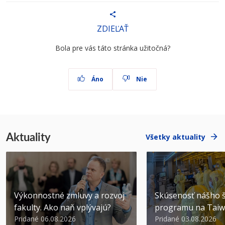
ZDIEĽAŤ
Bola pre vás táto stránka užitočná?
Áno
Nie
Aktuality
Všetky aktuality
Výkonnostné zmluvy a rozvoj
Skúsenosť nášho š
fakulty. Ako naň vplývajú?
programu na Tai
Pridané 06.08.2026
Pridané 03.08.2026