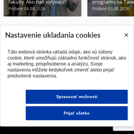
fakulty. Ako naň vplývajú?
programu na Tai
Pridané 06.08.2026
Pridané 03.08.2026
Nastavenie ukladania cookies
Táto webová stránka ukladá údaje, ako sú súbory
SPÄŤ NA VRCH
cookie, ktoré umožňujú základnú funkčnosť stránok, ako
aj marketing, prispôsobenie a analýzu. Svoje
nastavenia môžete kedykoľvek zmeniť alebo prijať
predvolené nastavenia.
Spravovať možnosti
Prijať všetko
© 2026 Fakulta elektrotechniky a informatiky STU v Bratislave