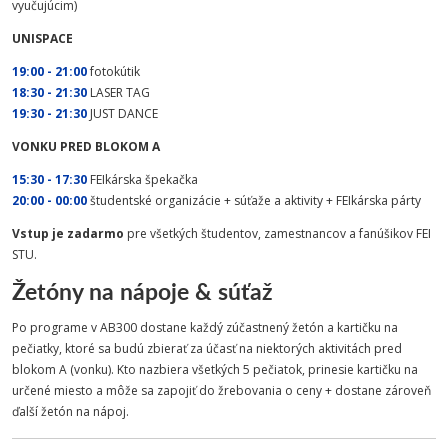
vyučujúcim)
UNISPACE
19:00 - 21:00
fotokútik
18:30 - 21:30
LASER TAG
19:30 - 21:30
JUST DANCE
VONKU PRED BLOKOM A
15:30 - 17:30
FEIkárska špekačka
20:00 - 00:00
študentské organizácie + súťaže a aktivity + FEIkárska párty
Vstup je
zadarmo
pre všetkých študentov, zamestnancov a fanúšikov FEI
STU.
Žetóny na nápoje & súťaž
Po programe v AB300 dostane každý zúčastnený žetón a kartičku na
pečiatky, ktoré sa budú zbierať za účasť na niektorých aktivitách pred
blokom A (vonku). Kto nazbiera všetkých 5 pečiatok, prinesie kartičku na
určené miesto a môže sa zapojiť do žrebovania o ceny + dostane zároveň
ďalší žetón na nápoj.