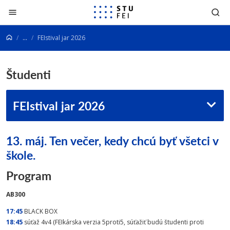
Prejsť na obsah
...
FEIstival jar 2026
Študenti
FEIstival jar 2026
13. máj. Ten večer, kedy chcú byť všetci v
škole.
Program
AB300
17:45
BLACK BOX
18:45
súťaž 4v4 (FEIkárska verzia 5proti5, súťažiť budú študenti proti