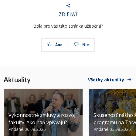
ZDIEĽAŤ
Bola pre vás táto stránka užitočná?
Áno
Nie
Aktuality
Všetky aktuality
Výkonnostné zmluvy a rozvoj
Skúsenosť nášho š
fakulty. Ako naň vplývajú?
programu na Tai
Pridané 06.08.2026
Pridané 03.08.2026