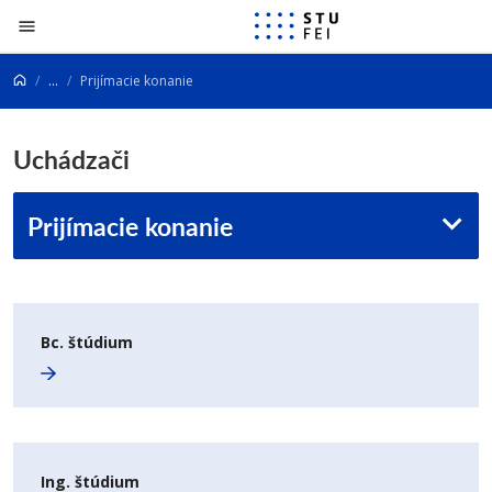
Prejsť na obsah
...
Prijímacie konanie
Uchádzači
Prijímacie konanie
Bc. štúdium
Ing. štúdium