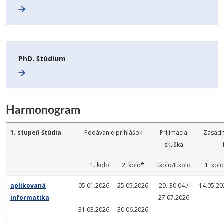
PhD. štúdium
Harmonogram
1. stupeň štúdia
Podávanie prihlášok
Prijímacia
Zasadnu
skúška
1. kolo
2. kolo
*
I.kolo/II.kolo
1. kolo
aplikovaná
05.01.2026
25.05.2026
29.-30.04./
14.05.20
informatika
-
-
27.07.2026
31.03.2026
30.06.2026