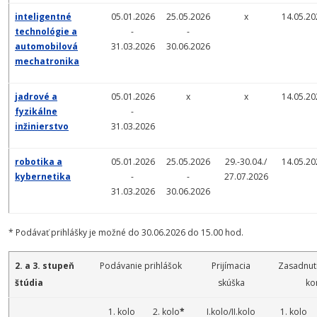
inteligentné
05.01.2026
25.05.2026
x
14.05.20
technológie a
-
-
automobilová
31.03.2026
30.06.2026
mechatronika
jadrové a
05.01.2026
x
x
14.05.20
fyzikálne
-
inžinierstvo
31.03.2026
robotika a
05.01.2026
25.05.2026
29.-30.04./
14.05.20
kybernetika
-
-
27.07.2026
31.03.2026
30.06.2026
* Podávať prihlášky je možné do 30.06.2026 do 15.00 hod.
2. a 3. stupeň
Podávanie prihlášok
Prijímacia
Zasadnuti
štúdia
skúška
ko
1. kolo
2. kolo
*
I.kolo/II.kolo
1. kolo