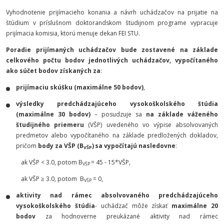
Vyhodnotenie prijímacieho konania a návrh uchádzačov na prijatie na
štúdium v príslušnom doktorandskom študijnom programe vypracuje
prijímacia komisia, ktorú menuje dekan FEI STU.
Poradie prijímaných uchádzačov bude zostavené na základe
celkového počtu bodov jednotlivých uchádzačov, vypočítaného
ako súčet bodov získaných za
:
prijímaciu skúšku
(maximálne 50 bodov)
,
výsledky predchádzajúceho vysokoškolského štúdia
(maximálne 30 bodov)
– posudzuje sa
na základe váženého
študijného priemeru
(VŠP) uvedeného vo výpise absolvovaných
predmetov alebo vypočítaného na základe predložených dokladov,
pričom
body za VŠP (B
)
sa vypočítajú nasledovne
:
VŠP
ak VŠP < 3.0, potom B
= 45 - 15*VŠP,
VŠP
ak VŠP ≥ 3.0, potom B
= 0,
VŠP
aktivity nad rámec absolvovaného predchádzajúceho
vysokoškolského štúdia
- uchádzač môže získať
maximálne 20
bodov
za hodnoverne preukázané aktivity nad rámec