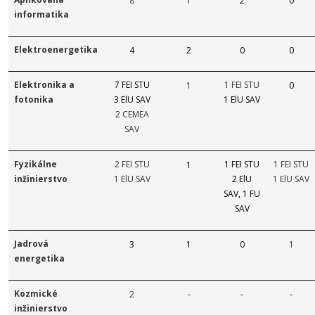
8
1
2
0
informatika
Elektroenergetika
4
2
0
0
Elektronika a
7 FEI STU
1 FEI STU
1
0
fotonika
3 ElU SAV
1 ElU SAV
2 CEMEA
SAV
Fyzikálne
2 FEI STU
1 FEI STU
1 FEI STU
1
inžinierstvo
1 ElU SAV
2 ElU
1 ElU SAV
SAV, 1 FU
SAV
Jadrová
3
1
0
1
energetika
Kozmické
2
-
-
-
inžinierstvo