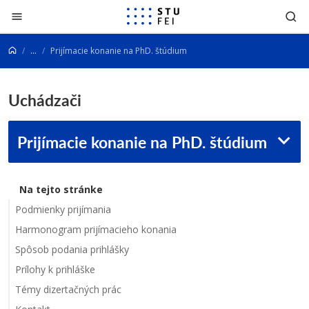
Prejsť na obsah
...
Prijímacie konanie na PhD. štúdium
Uchádzači
Prijímacie konanie na PhD. štúdium
Na tejto stránke
Podmienky prijímania
Harmonogram prijímacieho konania
Spôsob podania prihlášky
Prílohy k prihláške
Témy dizertačných prác