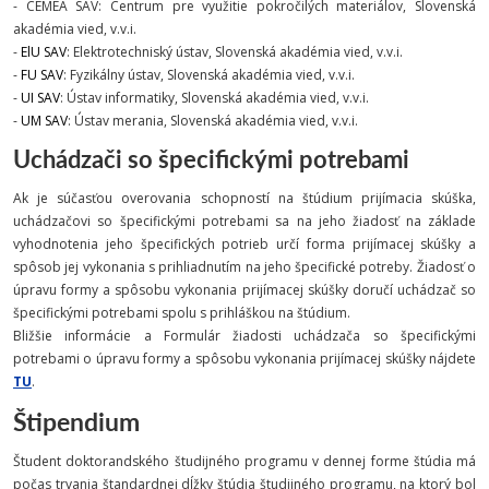
- CEMEA SAV: Centrum pre využitie pokročilých materiálov, Slovenská
akadémia vied, v.v.i.
-
ElU SAV
: Elektrotechniský ústav, Slovenská akadémia vied, v.v.i.
-
FU SAV
: Fyzikálny ústav, Slovenská akadémia vied, v.v.i.
-
UI SAV
: Ústav informatiky, Slovenská akadémia vied, v.v.i.
-
UM SAV
: Ústav merania, Slovenská akadémia vied, v.v.i.
Uchádzači so špecifickými potrebami
Ak je súčasťou overovania schopností na štúdium prijímacia skúška,
uchádzačovi so špecifickými potrebami sa na jeho žiadosť na základe
vyhodnotenia jeho špecifických potrieb určí forma prijímacej skúšky a
spôsob jej vykonania s prihliadnutím na jeho špecifické potreby. Žiadosť o
úpravu formy a spôsobu vykonania prijímacej skúšky doručí uchádzač so
špecifickými potrebami spolu s prihláškou na štúdium.
Bližšie informácie a Formulár žiadosti uchádzača so špecifickými
potrebami o úpravu formy a spôsobu vykonania prijímacej skúšky nájdete
TU
.
Štipendium
Študent doktorandského študijného programu v dennej forme štúdia má
počas trvania štandardnej dĺžky štúdia študijného programu, na ktorý bol