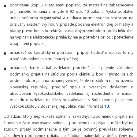
potvrdenie (kópiu) o zaplatení poplatku za materiálne zabezpečenie
prijímacieho konania v zmysle § 92 ods. 12 zákona. Výšku poplatku
určuje vnútorná organizačná a riadiaca norma vydaná rektorom na
príslušný akademický rok. V prípade podania elektronickej prihlášky a
platby prevodom s korektným variabilným symbolom podľa inštrukcií
na vyplnenie elektronickej prihlášky nie je potrebné priložiť potvrdenie
o zaplatení poplatku;
uchádzač so špecifickými potrebami pripojí žiadosť o úpravu formy
a spôsobu vykonania prijímacej skúšky;
uchádzač, ktorý získal vzdelanie potrebné na splnenie základnej
podmienky prijatia na štúdium podľa článku 2 bod 1 týchto ďalších
podmienok prijatia na uznanej vysokej škole so sídlom mimo územia
Slovenskej republiky, predloží spolu s overeným dokladom o
absolvovaní vysokoškolského vzdelania aj rozhodnutie o uznaní
dokladu o vzdelaní na účely pokračovania v štúdiu vydaný uznanou
vysokou školou v Slovenskej republike. Viac informácií
TU
.
Uchádzač, ktorý nepreukáže splnenie základných podmienok prijatia na
štúdium v čase overovania splnenia podmienok na prijatie, môže byť na
štúdium prijatý podmienečne s tým, že je povinný preukázať splnenie
základných podmienok prijatia na štúdium najneskôr v deň určený na