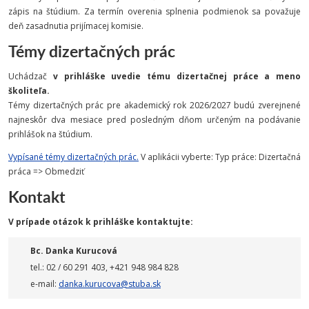
zápis na štúdium. Za termín overenia splnenia podmienok sa považuje
deň zasadnutia prijímacej komisie.
Témy dizertačných prác
Uchádzač
v prihláške uvedie tému dizertačnej práce a meno
školiteľa.
Témy dizertačných prác pre akademický rok 2026/2027 budú zverejnené
najneskôr dva mesiace pred posledným dňom určeným na podávanie
prihlášok na štúdium.
Vypísané témy dizertačných prác.
V aplikácii vyberte: Typ práce: Dizertačná
práca => Obmedziť
Kontakt
V prípade otázok k prihláške kontaktujte:
Bc. Danka Kurucová
tel.: 02 / 60 291 403, +421 948 984 828
e-mail:
danka.kurucova@stuba.sk