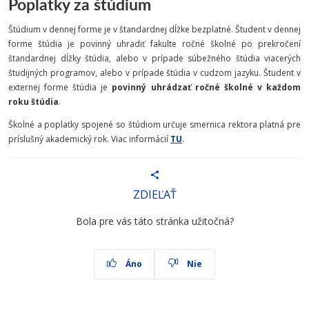
Poplatky za štúdium
Štúdium v dennej forme je v štandardnej dĺžke bezplatné. Študent v dennej
forme štúdia je povinný uhradiť fakulte ročné školné po prekročení
štandardnej dĺžky štúdia, alebo v prípade súbežného štúdia viacerých
študijných programov, alebo v prípade štúdia v cudzom jazyku. Študent v
externej forme štúdia je
povinný uhrádzať ročné školné v každom
roku štúdia
.
Školné a poplatky spojené so štúdiom určuje smernica rektora platná pre
príslušný akademický rok. Viac informácií
TU
.
ZDIEĽAŤ
Bola pre vás táto stránka užitočná?
Áno
Nie