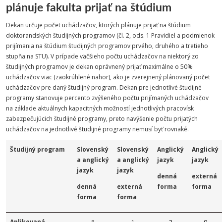
plánuje fakulta prijať na štúdium
Dekan určuje počet uchádzačov, ktorých plánuje prijať na štúdium
doktorandských študijných programov (čl. 2, ods. 1 Pravidiel a podmienok
prijímania na štúdium študijných programov prvého, druhého a tretieho
stupňa na STU). V prípade väčšieho počtu uchádzačov na niektorý zo
študijných programov je dekan oprávnený prijať maximálne o 50%
uchádzačov viac (zaokrúhlené nahor), ako je zverejnený plánovaný počet
uchádzačov pre daný študijný program. Dekan pre jednotlivé študijné
programy stanovuje percento zvýšeného počtu prijímaných uchádzačov
na základe aktuálnych kapacitných možností jednotlivých pracovísk
zabezpečujúcich študijné programy, preto navýšenie počtu prijatých
uchádzačov na jednotlivé študijné programy nemusí byť rovnaké.
Študijný program
Slovenský
Slovenský
Anglický
Anglický
a anglický
a anglický
jazyk
jazyk
jazyk
jazyk
denná
externá
denná
externá
forma
forma
forma
forma
Aplikovaná