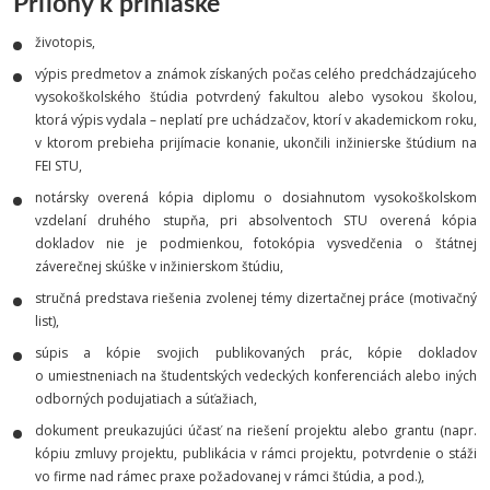
Prílohy k prihláške
životopis,
výpis predmetov a známok získaných počas celého predchádzajúceho
vysokoškolského štúdia potvrdený fakultou alebo vysokou školou,
ktorá výpis vydala – neplatí pre uchádzačov, ktorí v akademickom roku,
v ktorom prebieha prijímacie konanie, ukončili inžinierske štúdium na
FEI STU,
notársky overená kópia diplomu o dosiahnutom vysokoškolskom
vzdelaní druhého stupňa, pri absolventoch STU overená kópia
dokladov nie je podmienkou, fotokópia vysvedčenia o štátnej
záverečnej skúške v inžinierskom štúdiu,
stručná predstava riešenia zvolenej témy dizertačnej práce (motivačný
list),
súpis a kópie svojich publikovaných prác, kópie dokladov
o umiestneniach na študentských vedeckých konferenciách alebo iných
odborných podujatiach a súťažiach,
dokument preukazujúci účasť na riešení projektu alebo grantu (napr.
kópiu zmluvy projektu, publikácia v rámci projektu, potvrdenie o stáži
vo firme nad rámec praxe požadovanej v rámci štúdia, a pod.),