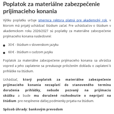
Poplatok za materiálne zabezpečenie
prijímacieho konania
Výšku poplatku určuje
smernica rektora platná pre akademický rok
, v
ktorom má prijatý uchádzač štúdium začať. Pre uchádzačov o štúdium v
akademickom roku 2026/2027 sú poplatky za materiálne zabezpečenie
prijímacieho konania nasledovné:
30 € - štúdium v slovenskom jazyku
60 € - štúdium v cudzom jazyku
Poplatok za materiálne zabezpečenie prijímacieho konania sa uhrádza
vopred a jeho zaplatenie sa preukazuje priložením dokladu o zaplatení k
prihláške na štúdium.
Uchádzač,
ktorý poplatok za materiálne zabezpečenie
prijímacieho konania nezaplatí do stanoveného termínu
doručenia prihlášky, nebude pozvaný na prijímaciu
skúšku
a bude
mu doručené rozhodnutie o neprijatí na
štúdium
pre nesplnenie ďalšej podmienky prijatia na štúdium.
Spôsob úhrady: bankovým prevodom