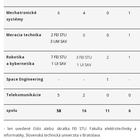
Mechatronické
8
4
0
1
systémy
Meracia technika
2 FEI STU
0
0
1
3 UM SAV
Robotika
7 FEI STU
3 FEI STU
2
1
a kybernetika
1 UI SAV
1 UI SAV
Space Engineering
-
-
1
-
Telekomunikácie
5
2
0
0
spolu
58
16
11
6
- len uvedené číslo alebo skratka FEI STU: Fakulta elektrotechniky a
informatiky, Slovenská technická univerzita v Bratislava