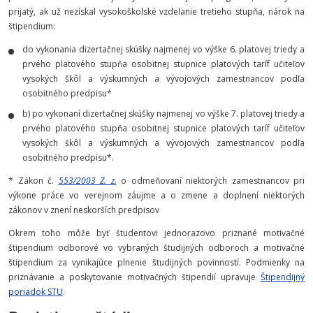
prijatý, ak už nezískal vysokoškolské vzdelanie tretieho stupňa, nárok na
štipendium:
do vykonania dizertačnej skúšky najmenej vo výške 6. platovej triedy a
prvého platového stupňa osobitnej stupnice platových taríf učiteľov
vysokých škôl a výskumných a vývojových zamestnancov podľa
osobitného predpisu*
b) po vykonaní dizertačnej skúšky najmenej vo výške 7. platovej triedy a
prvého platového stupňa osobitnej stupnice platových taríf učiteľov
vysokých škôl a výskumných a vývojových zamestnancov podľa
osobitného predpisu*.
* Zákon č.
553/2003 Z. z.
o odmeňovaní niektorých zamestnancov pri
výkone práce vo verejnom záujme a o zmene a doplnení niektorých
zákonov v znení neskorších predpisov
Okrem toho môže byť študentovi jednorazovo priznané motivačné
štipendium odborové vo vybraných študijných odboroch a motivačné
štipendium za vynikajúce plnenie študijných povinností. Podmienky na
priznávanie a poskytovanie motivačných štipendií upravuje
Štipendijný
poriadok STU
.