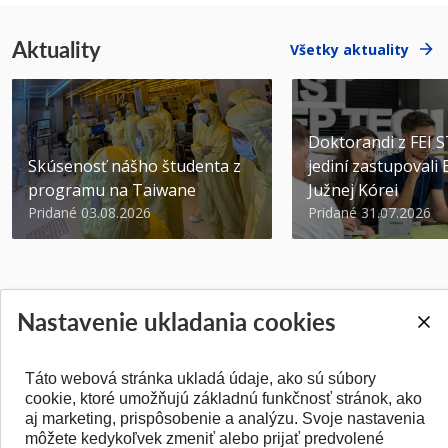
Aktuality
Všetky aktuality
Doktorandi z FEI 
Skúsenosť nášho študenta z
jediní zastupovali
programu na Taiwane
Južnej Kórei
Pridané 03.08.2026
Pridané 31.07.2026
Nastavenie ukladania cookies
SPÄŤ NA VRCH
Táto webová stránka ukladá údaje, ako sú súbory
cookie, ktoré umožňujú základnú funkčnosť stránok, ako
aj marketing, prispôsobenie a analýzu. Svoje nastavenia
môžete kedykoľvek zmeniť alebo prijať predvolené