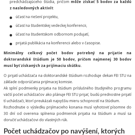
predchádzajúceho štúdia, pričom
môže získať 5 bodov za každú
z nasledovných aktivít
:
účasť na riešení projektu,
účasť na študentskej vedeckej konferencii,
účasť na študentskom odbornom podujatí,
prijatá publikácia na konferencii alebo v časopise.
Minimálny celkový počet bodov potrebný na prijatie na
doktorandské štúdium je 50 bodov, pričom najmenej 30 bodov
musí byť získaných za prijímaciu skúšku.
O prijatí uchádzača na doktorandské štúdium rozhoduje dekan FEI STU na
základe odporúčania prijímacej komisie.
Ak splní podmienky prijatia na štúdium príslušného študijného programu
väčší počet uchádzačov ako plánuje FEI STU prijať, budú prednostne prijatí
tí uchádzači, ktorí preukázali najvyššiu mieru schopností na štúdium.
Rozhodnutie o výsledku prijímacieho konania musí vyhotoviť písomne do
30 dní od overenia splnenia podmienok prijatia na štúdium a musí sa
doručiť uchádzačovi do vlastných rúk.
Počet uchádzačov po navýšení, ktorých