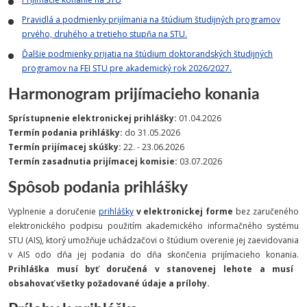
Pravidlá a podmienky prijímania na štúdium študijných programov
prvého, druhého a tretieho stupňa na STU.
Ďalšie podmienky prijatia na štúdium doktorandských študijných
programov na FEI STU pre akademický rok 2026/2027.
Harmonogram prijímacieho konania
Sprístupnenie elektronickej prihlášky:
01.04.2026
Termín podania prihlášky:
do 31.05.2026
Termín prijímacej skúšky:
22. - 23.06.2026
Termín zasadnutia prijímacej komisie:
03.07.2026
Spôsob podania prihlášky
Vyplnenie a doručenie
prihlášky
v elektronickej forme
bez zaručeného
elektronického podpisu použitím akademického informačného systému
STU (AIS), ktorý umožňuje uchádzačovi o štúdium overenie jej zaevidovania
v AIS odo dňa jej podania do dňa skončenia prijímacieho konania.
Prihláška musí byť doručená v stanovenej lehote a musí
obsahovať všetky požadované údaje a prílohy.