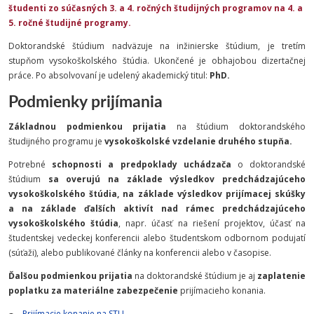
študenti zo súčasných 3. a 4. ročných študijných programov na 4. a
5. ročné študijné programy.
Doktorandské štúdium nadväzuje na inžinierske štúdium, je tretím
stupňom vysokoškolského štúdia. Ukončené je obhajobou dizertačnej
práce. Po absolvovaní je udelený akademický titul:
PhD.
Podmienky prijímania
Základnou podmienkou
prijatia
na štúdium doktorandského
študijného programu je
vysokoškolské vzdelanie druhého stupňa.
Potrebné
schopnosti a predpoklady uchádzača
o doktorandské
štúdium
sa overujú na základe výsledkov predchádzajúceho
vysokoškolského štúdia, na základe výsledkov prijímacej skúšky
a na základe ďalších aktivít nad rámec predchádzajúceho
vysokoškolského štúdia
, napr. účasť na riešení projektov, účasť na
študentskej vedeckej konferencii alebo študentskom odbornom podujatí
(súťaži), alebo publikované články na konferencii alebo v časopise.
Ďalšou podmienkou prijatia
na doktorandské štúdium je aj
zaplatenie
poplatku za materiálne zabezpečenie
prijímacieho konania.
Prijímacie konanie na STU