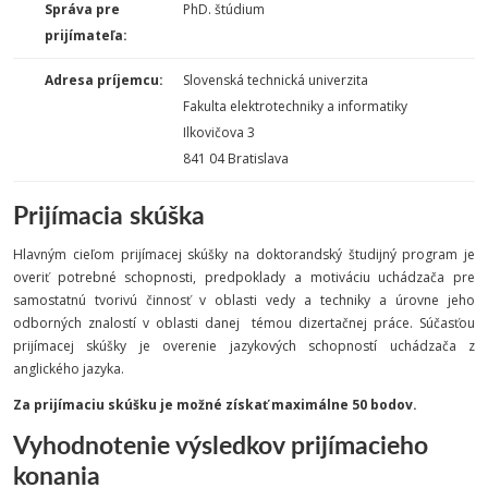
Správa pre
PhD. štúdium
prijímateľa:
Adresa príjemcu:
Slovenská technická univerzita
Fakulta elektrotechniky a informatiky
Ilkovičova 3
841 04 Bratislava
Prijímacia skúška
Hlavným cieľom prijímacej skúšky na doktorandský študijný program je
overiť potrebné schopnosti, predpoklady a motiváciu uchádzača pre
samostatnú tvorivú činnosť v oblasti vedy a techniky a úrovne jeho
odborných znalostí v oblasti danej témou dizertačnej práce. Súčasťou
prijímacej skúšky je overenie jazykových schopností uchádzača z
anglického jazyka.
Za prijímaciu skúšku je možné získať maximálne 50 bodov.
Vyhodnotenie výsledkov prijímacieho
konania