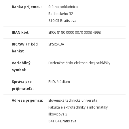
Banka príjemcu:
Štátna pokladnica
Radlinského 32
810 05 Bratislava
IBAN kód:
SK06 8180 0000 0070 0008 4998
BIC/SWIFT kód
SPSRSKBA
banky:
Variabilný
Evidenčné číslo elektronickej prihlášky
symbol:
Správa pre
PhD. štúdium
prijímateľa:
Adresa príjemcu:
Slovenská technická univerzita
Fakulta elektrotechniky a informatiky
Ilkovičova 3
841 04 Bratislava