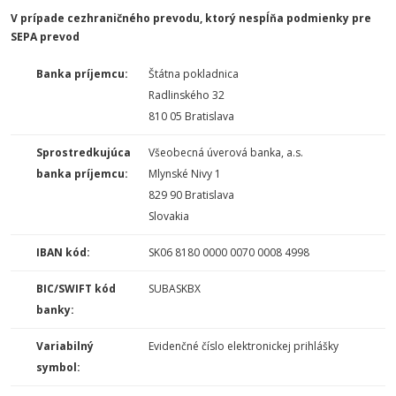
V prípade cezhraničného prevodu, ktorý nespĺňa podmienky pre
SEPA prevod
Banka príjemcu:
Štátna pokladnica
Radlinského 32
810 05 Bratislava
Sprostredkujúca
Všeobecná úverová banka, a.s.
banka príjemcu:
Mlynské Nivy 1
829 90 Bratislava
Slovakia
IBAN kód:
SK06 8180 0000 0070 0008 4998
BIC/SWIFT kód
SUBASKBX
banky:
Variabilný
Evidenčné číslo elektronickej prihlášky
symbol: