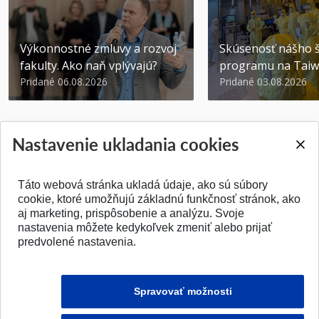
Výkonnostné zmluvy a rozvoj
Skúsenosť nášho š
fakulty. Ako naň vplývajú?
programu na Tai
Pridané 06.08.2026
Pridané 03.08.2026
Nastavenie ukladania cookies
Táto webová stránka ukladá údaje, ako sú súbory
SPÄŤ NA VRCH
cookie, ktoré umožňujú základnú funkčnosť stránok, ako
aj marketing, prispôsobenie a analýzu. Svoje
nastavenia môžete kedykoľvek zmeniť alebo prijať
predvolené nastavenia.
Spravovať možnosti