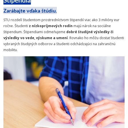
Zarábajte vďaka štúdiu.
STU rozdelí študentom prostredníctvom štipendií viac ako 3 milióny eur
ročne. Študenti
z nízkopríjmových rodín
majú nárok na sociálne
štipendium. Štipendiami odmeňujeme
dobré študijné výsledky či
výsledky vo vede, výskume a umení
. Rovnako ho môžu dostať študenti
vybraných študijných odborov a študenti odchádzajúci na zahraničnú
mobilitu.