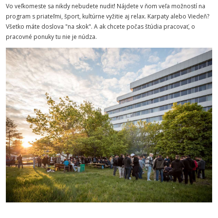
Vo veľkomeste sa nikdy nebudete nudiť! Nájdete v ňom veľa možností na
program s priateľmi, šport, kultúrne vyžitie aj relax. Karpaty alebo Viedeň?
Všetko máte doslova "na skok". A ak chcete počas štúdia pracovať, o
pracovné ponuky tu nie je núdza.