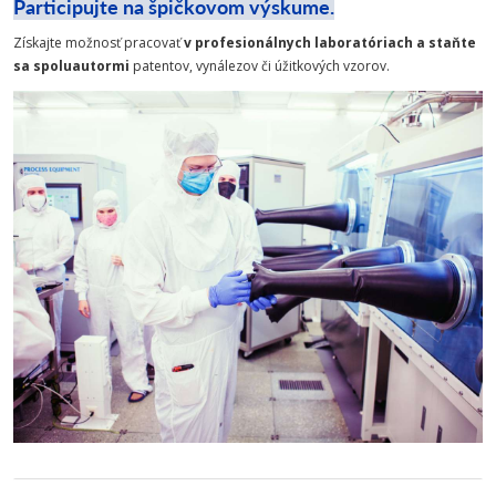
Participujte na špičkovom výskume.
Získajte možnosť pracovať
v profesionálnych laboratóriach
a s
taňte
sa spoluautormi
patentov, vynálezov či úžitkových vzorov.