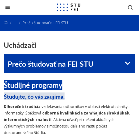
Prejsť na obsah
...
Prečo študovať na FEI STU
Uchádzači
Prečo študovať na FEI STU
Študijné programy
Študujte, čo vás zaujíma.
Dlhoročná tradícia
vzdelávania odborníkov v oblasti elektrotechniky a
informatiky. Špičková
odborná kvalifikácia zahŕňajúca širokú škálu
informatických znalostí
. Aktívna účasť pri riešení aktuálnych
výskumných problémov s možnosťou ďalšieho rastu počas
doktorandského štúdia.