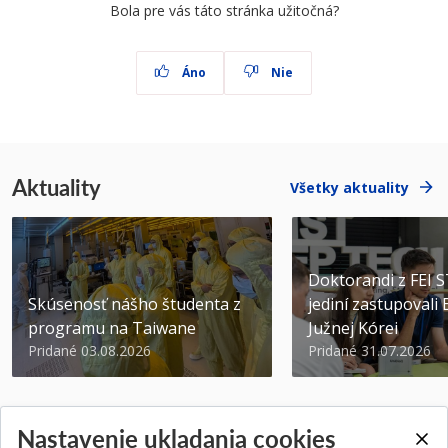
Bola pre vás táto stránka užitočná?
Áno
Nie
Aktuality
Všetky aktuality
Doktorandi z FEI 
Skúsenosť nášho študenta z
jediní zastupovali
programu na Taiwane
Južnej Kórei
Pridané 03.08.2026
Pridané 31.07.2026
Nastavenie ukladania cookies