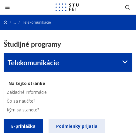
Prejsť na obsah
...
Telekomunikácie
Študijné programy
Telekomunikácie
Na tejto stránke
Základné informácie
Čo sa naučíte?
Kým sa stanete?
E-prihláška
Podmienky prijatia