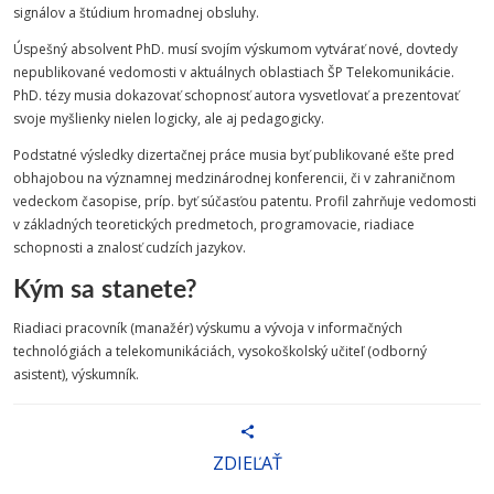
signálov a štúdium hromadnej obsluhy.
Úspešný absolvent PhD. musí svojím výskumom vytvárať nové, dovtedy
nepublikované vedomosti v aktuálnych oblastiach ŠP Telekomunikácie.
PhD. tézy musia dokazovať schopnosť autora vysvetlovať a prezentovať
svoje myšlienky nielen logicky, ale aj pedagogicky.
Podstatné výsledky dizertačnej práce musia byť publikované ešte pred
obhajobou na významnej medzinárodnej konferencii, či v zahraničnom
vedeckom časopise, príp. byť súčasťou patentu. Profil zahrňuje vedomosti
v základných teoretických predmetoch, programovacie, riadiace
schopnosti a znalosť cudzích jazykov.
Kým sa stanete?
Riadiaci pracovník (manažér) výskumu a vývoja v informačných
technológiách a telekomunikáciách, vysokoškolský učiteľ (odborný
asistent), výskumník.
ZDIEĽAŤ