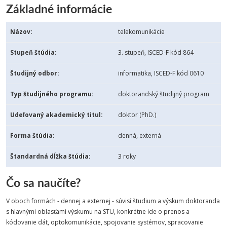
Základné informácie
Názov:
telekomunikácie
Stupeň štúdia:
3. stupeň, ISCED-F kód 864
Študijný odbor:
informatika, ISCED-F kód 0610
Typ študijného programu:
doktorandský študijný program
Udeľovaný akademický titul:
doktor (PhD.)
Forma štúdia:
denná, externá
Štandardná dĺžka štúdia:
3 roky
Čo sa naučíte?
V oboch formách - dennej a externej - súvisí študium a výskum doktoranda
s hlavnými oblasťami výskumu na STU, konkrétne ide o prenos a
kódovanie dát, optokomunikácie, spojovanie systémov, spracovanie