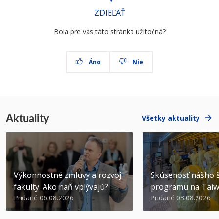
ZDIEĽAŤ
Bola pre vás táto stránka užitočná?
Áno
Nie
Aktuality
Všetky aktuality
Výkonnostné zmluvy a rozvoj
Skúsenosť nášho š
fakulty. Ako naň vplývajú?
programu na Tai
Pridané 06.08.2026
Pridané 03.08.2026