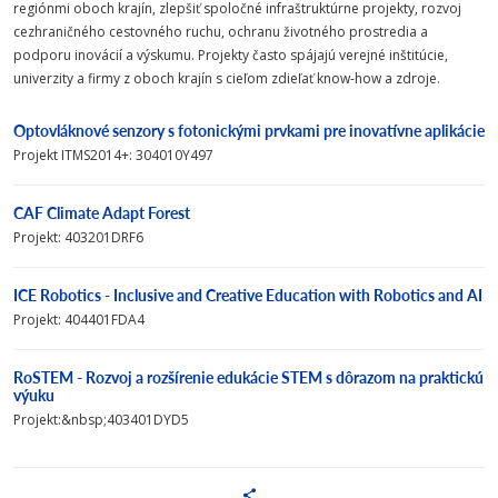
regiónmi oboch krajín, zlepšiť spoločné infraštruktúrne projekty, rozvoj
cezhraničného cestovného ruchu, ochranu životného prostredia a
podporu inovácií a výskumu. Projekty často spájajú verejné inštitúcie,
univerzity a firmy z oboch krajín s cieľom zdieľať know-how a zdroje.
Optovláknové senzory s fotonickými prvkami pre inovatívne aplikácie
Projekt ITMS2014+: 304010Y497
CAF Climate Adapt Forest
Projekt: 403201DRF6
ICE Robotics - Inclusive and Creative Education with Robotics and AI
Projekt: 404401FDA4
RoSTEM - Rozvoj a rozšírenie edukácie STEM s dôrazom na praktickú
výuku
Projekt:&nbsp;403401DYD5