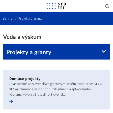
Prejsť na obsah
...
Projekty a granty
Veda a výskum
Projekty a granty
Domáce projekty
Financované zo slovenských grantových schém (napr. APVV, VEGA,
KEGA), zamerané na podporu základného a aplikovaného
výskumu, vývoja a inovácií na Slovensku.