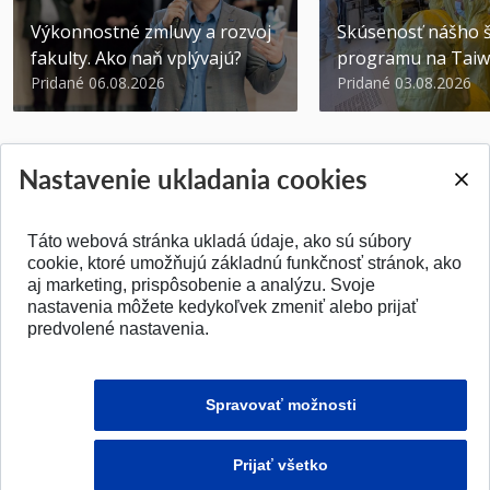
Výkonnostné zmluvy a rozvoj
Skúsenosť nášho š
fakulty. Ako naň vplývajú?
programu na Tai
Pridané 06.08.2026
Pridané 03.08.2026
Nastavenie ukladania cookies
Táto webová stránka ukladá údaje, ako sú súbory
SPÄŤ NA VRCH
cookie, ktoré umožňujú základnú funkčnosť stránok, ako
aj marketing, prispôsobenie a analýzu. Svoje
nastavenia môžete kedykoľvek zmeniť alebo prijať
predvolené nastavenia.
Spravovať možnosti
Prijať všetko