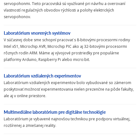
servopohonmi. Tieto pracoviská sú využívané pri návrhu a overovaní
vlastností regulačných obvodov rýchlosti a polohy elektrických
servopohonov.
Laboratórium vnorených systémov
V súčasnej dobe sme schopní pracovať s 8-bitovými procesormi rodiny
Intel x51, Microchip AVR, Microchip PIC ako aj 32-bitovými procesormi
rôznych rodín ARM. Máme aj vývojové prostriedky pre populárne
platformy Arduino, Raspberry Pi alebo micro:bit.
Laboratórium vzdialených experimentov
Laboratórium vzdialených experimentov bolo vybudované so zámerom
poskytovať možnosť experimentovania nielen prezenčne na pôde fakulty,
ale aj v online priestore.
Multimediálne laboratórium pre digitálne technológie
Laboratórium je vybavené najnovšou technikou pre podporu virtuálnej,
rozšírenej a zmiešanej reality.