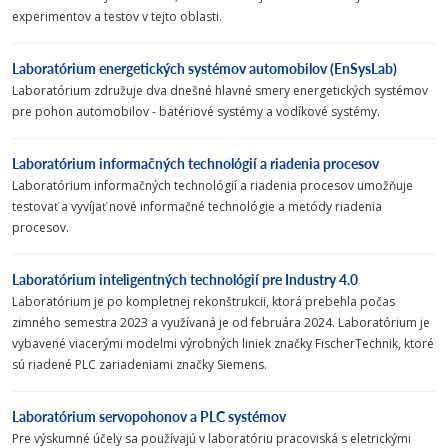
experimentov a testov v tejto oblasti.
Laboratórium energetických systémov automobilov (EnSysLab)
Laboratórium združuje dva dnešné hlavné smery energetických systémov
pre pohon automobilov - batériové systémy a vodíkové systémy.
Laboratórium informačných technológií a riadenia procesov
Laboratórium informačných technológií a riadenia procesov umožňuje
testovať a vyvíjať nové informačné technológie a metódy riadenia
procesov.
Laboratórium inteligentných technológií pre Industry 4.0
Laboratórium je po kompletnej rekonštrukcii, ktorá prebehla počas
zimného semestra 2023 a využívaná je od februára 2024. Laboratórium je
vybavené viacerými modelmi výrobných liniek značky FischerTechnik, ktoré
sú riadené PLC zariadeniami značky Siemens.
Laboratórium servopohonov a PLC systémov
Pre výskumné účely sa používajú v laboratóriu pracoviská s eletrickými