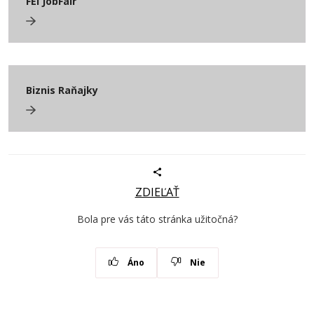
FEI JobFair
Biznis Raňajky
ZDIEĽAŤ
Bola pre vás táto stránka užitočná?
Áno
Nie