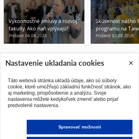
Výkonnostné zmluvy a rozvoj
Skúsenosť nášho š
fakulty. Ako naň vplývajú?
programu na Tai
Pridané 06.08.2026
Pridané 03.08.2026
Nastavenie ukladania cookies
Táto webová stránka ukladá údaje, ako sú súbory
SPÄŤ NA VRCH
cookie, ktoré umožňujú základnú funkčnosť stránok, ako
aj marketing, prispôsobenie a analýzu. Svoje
nastavenia môžete kedykoľvek zmeniť alebo prijať
predvolené nastavenia.
Spravovať možnosti