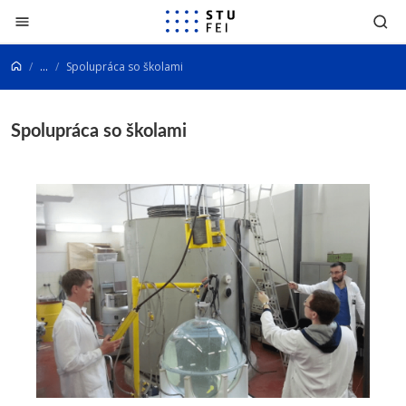
Prejsť na obsah
...
Spolupráca so školami
Spolupráca so školami