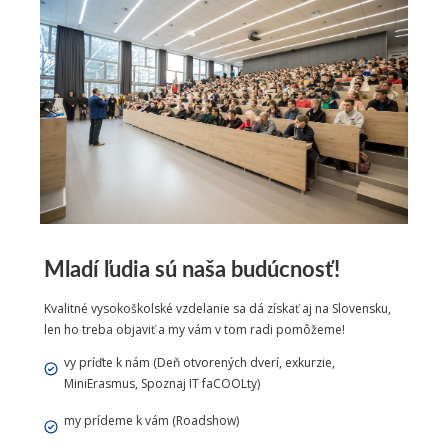
Mladí ľudia sú naša budúcnosť!
Kvalitné vysokoškolské vzdelanie sa dá získať aj na Slovensku,
len ho treba objaviť a my vám v tom radi pomôžeme!
vy príďte k nám (Deň otvorených dverí, exkurzie,
MiniErasmus, Spoznaj IT faCOOLty)
my prídeme k vám (Roadshow)