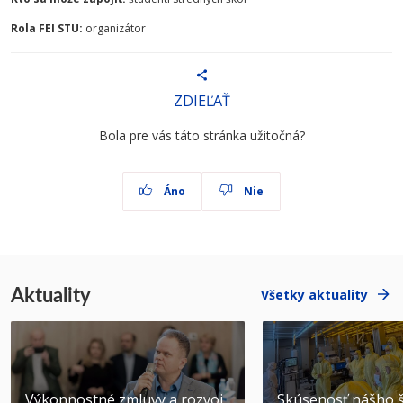
Rola FEI STU:
organizátor
ZDIEĽAŤ
Bola pre vás táto stránka užitočná?
Áno
Nie
Aktuality
Všetky aktuality
Výkonnostné zmluvy a rozvoj
Skúsenosť nášho š