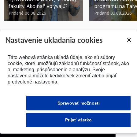
fakulty. Ako naň vplývajú?
programu na Tai
Pridané 06.08.2026
Pridané 03.08.2026
Nastavenie ukladania cookies
Táto webová stránka ukladá údaje, ako sú súbory
SPÄŤ NA VRCH
cookie, ktoré umožňujú základnú funkčnosť stránok, ako
aj marketing, prispôsobenie a analýzu. Svoje
nastavenia môžete kedykoľvek zmeniť alebo prijať
predvolené nastavenia.
Spravovať možnosti
Prijať všetko
© 2026 Fakulta elektrotechniky a informatiky STU v Bratislave