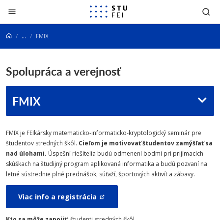
Prejsť na obsah
...
FMIX
Spolupráca a verejnosť
FMIX
FMIX je FEIkársky matematicko-informaticko-kryptologický seminár pre
študentov stredných škôl.
Cieľom je motivovať študentov zamýšľať sa
nad úlohami.
Úspešní riešitelia budú odmenení bodmi pri prijímacích
skúškach na študijný program aplikovaná informatika a budú pozvaní na
letné sústrednie plné prednášok, súťaží, športových aktivít a zábavy.
Viac info a registrácia
Kto sa môže zapojiť:
študenti stredných škôl