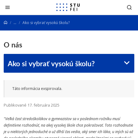
Prejsť na obsah
...
Ako si vybrať vysokú školu?
O nás
Ako si vybrať vysokú školu?
Táto informácia exspirovala.
Publikované 17. februára 2025
"Veľká časť stredoškolákov a gymnazistov sa v poslednom ročníku musí
definitívne rozhodnúť, na akej vysokej škole chce pokračovať. Toto rozhodnutie
je u niektorých jednoduché a už dlhší čas vedia, aký smer ich láka, u iných sú až