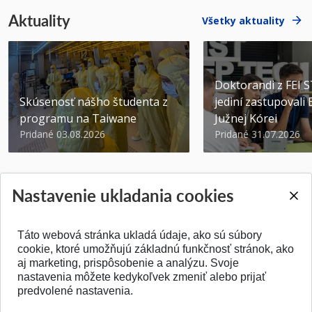
Aktuality
Všetky aktuality
Doktorandi z FEI 
Skúsenosť nášho študenta z
jediní zastupovali
programu na Taiwane
Južnej Kórei
Pridané 03.08.2026
Pridané 31.07.2026
Nastavenie ukladania cookies
Táto webová stránka ukladá údaje, ako sú súbory
SPÄŤ NA VRCH
cookie, ktoré umožňujú základnú funkčnosť stránok, ako
aj marketing, prispôsobenie a analýzu. Svoje
nastavenia môžete kedykoľvek zmeniť alebo prijať
predvolené nastavenia.