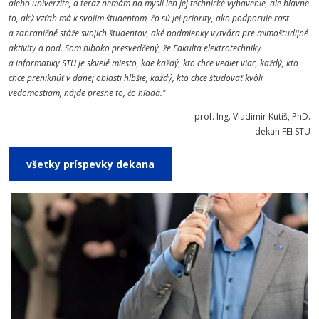
alebo univerzite, a teraz nemám na mysli len jej technické vybavenie, ale hlavne
to, aký vzťah má k svojim študentom, čo sú jej priority, ako podporuje rast
a zahraničné stáže svojich študentov, aké podmienky vytvára pre mimoštudijné
aktivity a pod. Som hlboko presvedčený, že Fakulta elektrotechniky
a informatiky STU je skvelé miesto, kde každý, kto chce vedieť viac, každý, kto
chce preniknúť v danej oblasti hlbšie, každý, kto chce študovať kvôli
vedomostiam, nájde presne to, čo hľadá."
prof. Ing. Vladimír Kutiš, PhD.
dekan FEI STU
všetky príspevky dekana