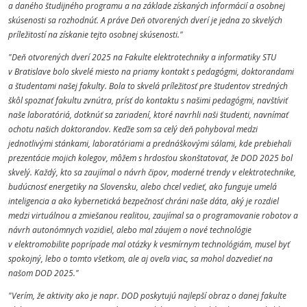
a daného študijného programu a na základe získaných informácií a osobnej
skúsenosti sa rozhodnúť. A práve Deň otvorených dverí je jedna zo skvelých
príležitostí na získanie tejto osobnej skúsenosti."
"Deň otvorených dverí 2025 na Fakulte elektrotechniky a informatiky STU
v Bratislave bolo skvelé miesto na priamy kontakt s pedagógmi, doktorandami
a študentami našej fakulty. Bola to skvelá príležitosť pre študentov stredných
škôl spoznať fakultu zvnútra, prísť do kontaktu s našimi pedagógmi, navštíviť
naše laboratóriá, dotknúť sa zariadení, ktoré navrhli naši študenti, navnímať
ochotu našich doktorandov. Keďže som sa celý deň pohyboval medzi
jednotlivými stánkami, laboratóriami a prednáškovými sálami, kde prebiehali
prezentácie mojich kolegov, môžem s hrdosťou skonštatovať, že DOD 2025 bol
skvelý. Každý, kto sa zaujímal o návrh čipov, moderné trendy v elektrotechnike,
budúcnosť energetiky na Slovensku, alebo chcel vedieť, ako funguje umelá
inteligencia a ako kybernetická bezpečnosť chráni naše dáta, aký je rozdiel
medzi virtuálnou a zmiešanou realitou, zaujímal sa o programovanie robotov a
návrh autonómnych vozidiel, alebo mal záujem o nové technológie
v elektromobilite poprípade mal otázky k vesmírnym technológiám, musel byť
spokojný, lebo o tomto všetkom, ale aj oveľa viac, sa mohol dozvedieť na
našom DOD 2025."
"Verím, že aktivity ako je napr. DOD poskytujú najlepší obraz o danej fakulte