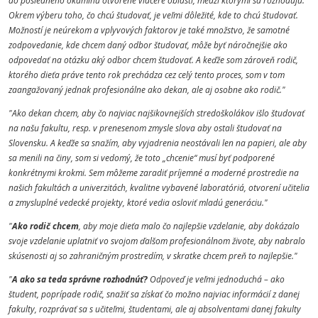
do posledného okamihu otvorené viaceré oblasti, medzi ktorými sa rozhodujú.
Okrem výberu toho, čo chcú študovať, je veľmi dôležité, kde to chcú študovať.
Možností je neúrekom a vplyvových faktorov je také množstvo, že samotné
zodpovedanie, kde chcem daný odbor študovať, môže byť náročnejšie ako
odpovedať na otázku aký odbor chcem študovať. A keďže som zároveň rodič,
ktorého dieťa práve tento rok prechádza cez celý tento proces, som v tom
zaangažovaný jednak profesionálne ako dekan, ale aj osobne ako rodič."
"Ako dekan chcem, aby čo najviac najšikovnejších stredoškolákov išlo študovať
na našu fakultu, resp. v prenesenom zmysle slova aby ostali študovať na
Slovensku. A keďže sa snažím, aby vyjadrenia neostávali len na papieri, ale aby
sa menili na činy, som si vedomý, že toto „chcenie“ musí byť podporené
konkrétnymi krokmi. Sem môžeme zaradiť príjemné a moderné prostredie na
našich fakultách a univerzitách, kvalitne vybavené laboratóriá, otvorení učitelia
a zmysluplné vedecké projekty, ktoré vedia osloviť mladú generáciu."
"
Ako rodič chcem
, aby moje dieťa malo čo najlepšie vzdelanie, aby dokázalo
svoje vzdelanie uplatniť vo svojom ďalšom profesionálnom živote, aby nabralo
skúsenosti aj so zahraničným prostredím, v skratke chcem preň to najlepšie."
"
A ako sa teda správne rozhodnúť?
Odpoveď je veľmi jednoduchá – ako
študent, poprípade rodič, snažiť sa získať čo možno najviac informácií z danej
fakulty, rozprávať sa s učiteľmi, študentami, ale aj absolventami danej fakulty