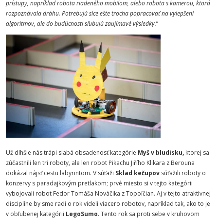
prístupy, napríklad robota riadeného mobilom, alebo robota s kamerou, ktorá
rozpoznávala dráhu. Potrebujú síce ešte trocha popracovať na vylepšení
algoritmov, ale do budúcnosti sľubujú zaujímavé výsledky.
”
Už dlhšie nás trápi slabá obsadenosť kategórie
Myš v bludisku,
ktorej sa
zúčastnili len tri roboty, ale len robot Pikachu Jiřího Klikara z Berouna
dokázal nájsť cestu labyrintom. V súťaži
Sklad kečupov
súťažili roboty o
konzervy s paradajkovým pretlakom; prvé miesto si v tejto kategórii
vybojovali robot Fedor Tomáša Nováčika z Topoľčian. Aj v tejto atraktívnej
disciplíne by sme radi o rok videli viacero robotov, napríklad tak, ako to je
v obľubenej kategórii
LegoSumo
. Tento rok sa proti sebe v kruhovom