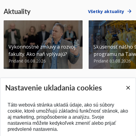
Aktuality
Všetky aktuality
Výkonnostné zmluvy a rozvoj
Skúsenosť nášho š
fakulty. Ako naň vplývajú?
programu na Tai
Pridané 06.08.2026
Pridané 03.08.2026
Nastavenie ukladania cookies
Táto webová stránka ukladá údaje, ako sú súbory
SPÄŤ NA VRCH
cookie, ktoré umožňujú základnú funkčnosť stránok, ako
aj marketing, prispôsobenie a analýzu. Svoje
nastavenia môžete kedykoľvek zmeniť alebo prijať
predvolené nastavenia.