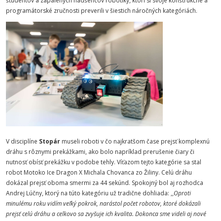
študentov a zapálených nadšencov robotiky, ktorí si svoje konštrukčné a
programátorské zručnosti preverili v šiestich náročných kategóriách.
V disciplíne
Stopár
museli roboti v čo najkratšom čase prejsť komplexnú
dráhu s rôznymi prekážkami, ako bolo napríklad prerušenie čiary či
nutnosť obísť prekážku v podobe tehly. Víťazom tejto kategórie sa stal
robot Motoko Ice Dragon X Michala Chovanca zo Žiliny. Celú dráhu
dokázal prejsť oboma smermi za 44 sekúnd. Spokojný bol aj rozhodca
Andrej Lúčny, ktorý na túto kategóriu už tradične dohliada: ,,
Oproti
minulému roku vidím veľký pokrok, narástol počet robotov, ktoré dokázali
prejsť celú dráhu a celkovo sa zvyšuje ich kvalita. Dokonca sme videli aj nové