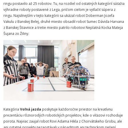
ringu postavilo až 25 robotov. Tu, na rozdiel od ostatných kategórií súťažia
výhradne roboty postavené z Lega, pričom cieľom je vytlačiť súpera z
ringu. Najsilnejším v tejto kategórii sa ukázal robot Doberman Jozefa
Vakulu z Banskej Belej, druhé miesto obsadil robot Sumec Dávida Harvana
z Banskej Štiavnice a tretie miesto patrilo robotovi Neplatná Kocka Mateja
Šujana zo Žiliny.
Kategória
Voľná jazda
poskytuje každoročne priestor na kreatívnu
prezentáciu rôznorodých robotických projektov, kde o víťazovi rozhoduje
porota. Najviac zaujal robot Rovi Adama Hikla z Chorvátskeho Grobu, ale
ani ostatné projekty nezaostávali v nápaditosti ani technickom riešení.