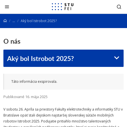
Prejsť na obsah
...
Aký bol Istrobot 2025?
O nás
Aký bol Istrobot 2025?
Táto informácia exspirovala.
Publikované 16. mája 2025
V sobotu 26. Apríla sa priestory Fakulty elektrotechniky a informatiky STU v
Bratislave opäť stali dejiskom najstaršej slovenskej súťaže mobilných
robotov Istrobot 2025. Podujatie pritiahlo množstvo talentovaných