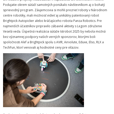
Podujatie okrem súťaží samotných ponúkalo návštevníkom aj o bohatý
sprievodný program. Záujemcovia si mohli prezrieť roboty v Národnom
centre robotiky, mali možnosť vidieť aj unikátny patentovaný robot
Brightpick Autopicker alebo kráčajúceho robota Panza Robotics. Pre
najmenších účastníkov pripravilo zábavné aktivity s Legom združenie
Veselá veda. Úspešná realizácia súťaže Istrobot 2025 by nebola možná
bez významnej podpory našich verných sponzorov, ktorými boli
spoločnosti Alef a Brightpick spolu s AVIR, Airvolute, Eduxe, Elso, RLX a
TechFun, ktorí venovali aj hodnotné ceny pre víťazov.