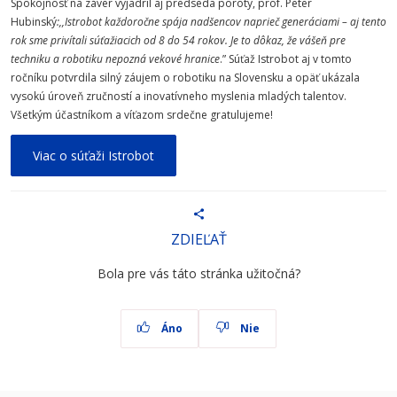
Spokojnosť na záver vyjadril aj predseda poroty, prof. Peter
Hubinský
:,,Istrobot každoročne spája nadšencov naprieč generáciami – aj tento
rok sme privítali súťažiacich od 8 do 54 rokov. Je to dôkaz, že vášeň pre
techniku a robotiku nepozná vekové hranice
.” Súťaž Istrobot aj v tomto
ročníku potvrdila silný záujem o robotiku na Slovensku a opäť ukázala
vysokú úroveň zručností a inovatívneho myslenia mladých talentov.
Všetkým účastníkom a víťazom srdečne gratulujeme!
Viac o súťaži Istrobot
ZDIEĽAŤ
Bola pre vás táto stránka užitočná?
Áno
Nie