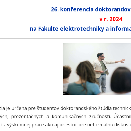
26. konferencia doktorandov
v r. 2024
na Fakulte elektrotechniky a informa
ia je určená pre študentov doktorandského štúdia technick
ných, prezentačných a komunikačných zručností. Účastn
í z výskumnej práce ako aj priestor pre neformálnu diskusi