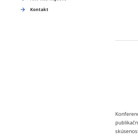
Kontakt
Konferenc
publikač
skúsenost