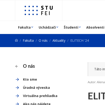
Prejsť na obsah
Fakulta
Uchádzači
Študenti
Absolventi
Fakulta
O nás
Aktuality
ELITECH '24
O nás
Táto in
Kto sme
Autor: Alena
Úradná výveska
ELI
Virtuálna prehliadka
Ako nás nájdete