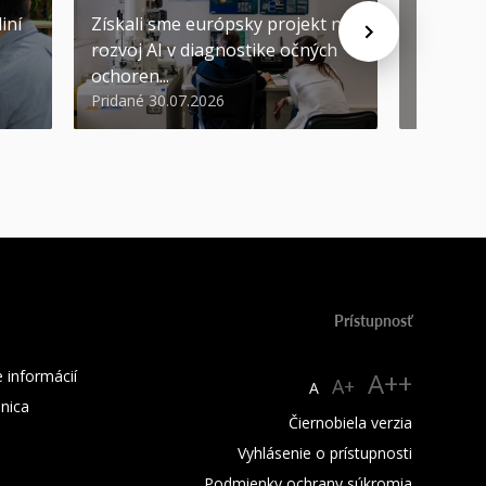
iní
Získali sme európsky projekt na
rozvoj AI v diagnostike očných
ŠVOČ dá
ochoren...
inováto
Pridané 30.07.2026
Pridané 2
Prístupnosť
 informácií
A++
A+
A
žnica
Čiernobiela verzia
Vyhlásenie o prístupnosti
Podmienky ochrany súkromia