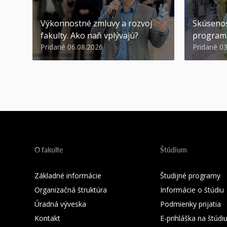
Výkonnostné zmluvy a rozvoj
Skúsenos
fakulty. Ako naň vplývajú?
program
Pridané 06.08.2026
Pridané 0
O fakulte
Štúdium
Základné informácie
Študijné programy
Organizačná štruktúra
Informácie o štúdiu
Úradná výveska
Podmienky prijatia
Kontakt
E-prihláška na štúd