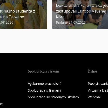
Doktorandi z FEI STU ako jed
ť nášho študenta z
zastupovali Európu v Južnej
u na Taiwane
Kórei
3.08.2026
Pridané 31.07.2026
Spolupráca a výskum
Ďalšie
Výskumné pracoviská
Poskytovanie
Spolupráca s firmami
Virtuálna kni
Spolupráca so strednými školami
Webmail
ium