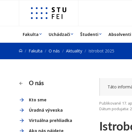
Prejsť na obsah
Fakulta
Uchádzači
Študenti
Absolventi
Fakulta
O nás
Aktuality
Istrobot 2025
O nás
Táto informá
Kto sme
Publikované 17. ap
Dátum podujatia: 2
Úradná výveska
Istro
Virtuálna prehliadka
Ako nás nájdete