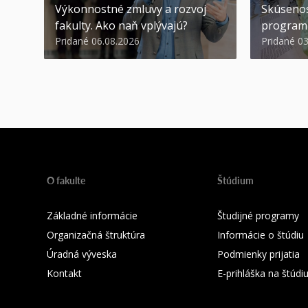
Výkonnostné zmluvy a rozvoj
Skúsenos
fakulty. Ako naň vplývajú?
program
Pridané 06.08.2026
Pridané 0
O fakulte
Štúdium
Základné informácie
Študijné programy
Organizačná štruktúra
Informácie o štúdiu
Úradná výveska
Podmienky prijatia
Kontakt
E-prihláška na štúd