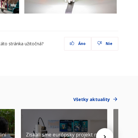
táto stránka užitočná?
Áno
Nie
Všetky aktuality
iní
Získali sme európsky projekt na