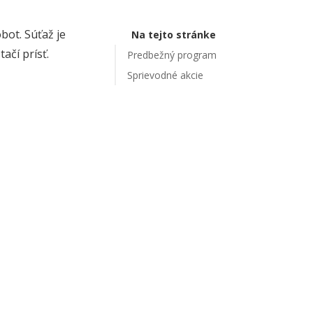
obot.
Súťaž je
Na tejto stránke
ačí prísť.
Predbežný program
Sprievodné akcie