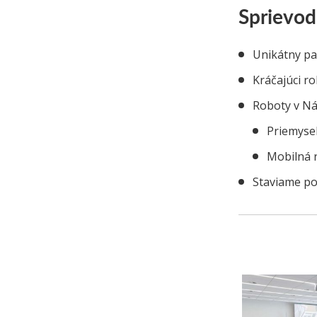
Sprievod
Unikátny pa
Kráčajúci r
Roboty v Ná
Priemysel
Mobilná r
Staviame poh