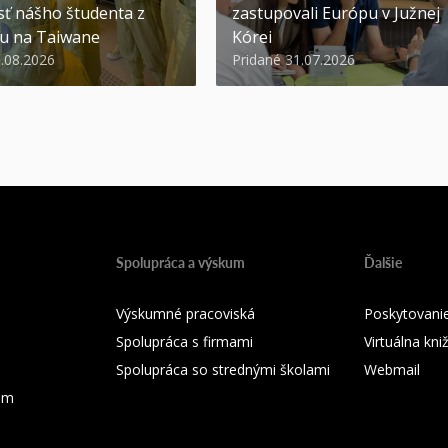
ť nášho študenta z
zastupovali Európu v Južnej
u na Taiwane
Kórei
3.08.2026
Pridané 31.07.2026
Spolupráca a výskum
Ďalšie
Výskumné pracoviská
Poskytovanie
Spolupráca s firmami
Virtuálna kni
Spolupráca so strednými školami
Webmail
ium