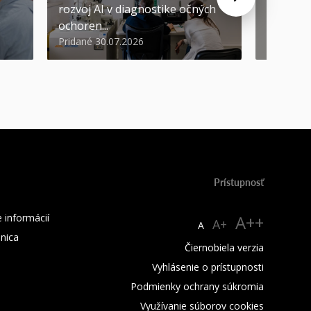
rozvoj AI v diagnostike očných
ŠVOČ dá
ochoren...
inováto
Pridané 30.07.2026
Pridané 2
Prístupnosť
 informácií
A++
A+
A
žnica
Čiernobiela verzia
Vyhlásenie o prístupnosti
Podmienky ochrany súkromia
Využívanie súborov cookies