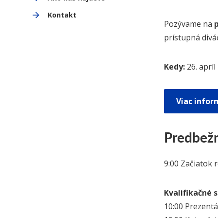
Kontakt
Pozývame na
prístupná divác
Kedy:
26. apríl
Viac infor
Predbež
9:00 Začiatok r
Kvalifikačné 
10:00 Prezentá