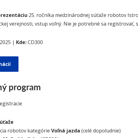
prezentáciu
25. ročníka medzinárodnej súťaže robotov Istr
kej verejnosti, vstup voľný. Nie je potrebné sa registrovať, st
 2025 |
Kde:
CD300
mácií
ný program
egistracie
súťaže
cia robotov kategórie
Voľná jazda
(celé dopoludnie)