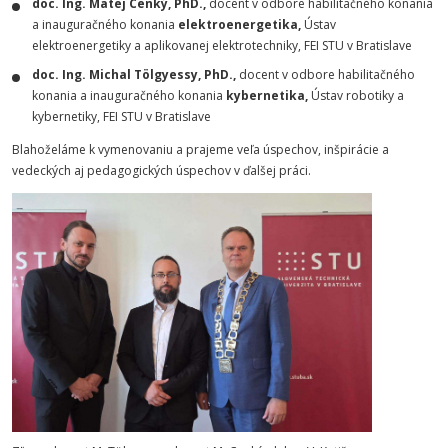
doc. Ing. Matej Cenký, PhD.,
docent v odbore habilitačného konania
a inauguračného konania
elektroenergetika,
Ústav
elektroenergetiky a aplikovanej elektrotechniky, FEI STU v Bratislave
doc. Ing. Michal Tölgyessy, PhD.,
docent v odbore habilitačného
konania a inauguračného konania
kybernetika,
Ústav robotiky a
kybernetiky, FEI STU v Bratislave
Blahoželáme k vymenovaniu a prajeme veľa úspechov, inšpirácie a
vedeckých aj pedagogických úspechov v ďalšej práci.