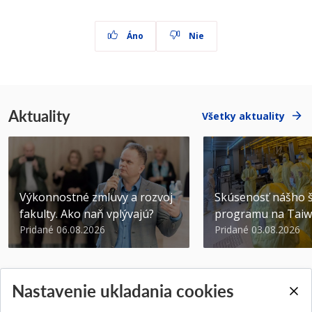
Áno
Nie
Aktuality
Všetky aktuality
Výkonnostné zmluvy a rozvoj
Skúsenosť nášho š
fakulty. Ako naň vplývajú?
programu na Tai
Pridané 06.08.2026
Pridané 03.08.2026
Nastavenie ukladania cookies