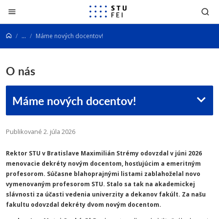
Prejsť na obsah
...
Máme nových docentov!
O nás
Máme nových docentov!
Publikované 2. júla 2026
Rektor STU v Bratislave Maximilián Strémy odovzdal v júni 2026
menovacie dekréty novým docentom, hosťujúcim a emeritným
profesorom. Súčasne blahoprajnými listami zablahoželal novo
vymenovaným profesorom STU. Stalo sa tak na akademickej
slávnosti za účasti vedenia univerzity a dekanov fakúlt. Za našu
fakultu odovzdal dekréty dvom novým docentom.