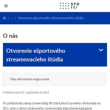
Prejsť na obsah
...
Otvorenie ešportového streamovacieho štúdia
O nás
Otvorenie ešportového
streamovacieho štúdia
Táto informácia exspirovala.
Publikované 6. septembra 2024
Pri príležitosti Letnej Univerziády SR 2024, ktorá sa tento rok konala na
STU, sme v rámci otváracieho ceremoniálu ešportovej kategórie