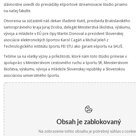
slávnostne uviedli do prevádzky ešportové streamovacie štúdio priamo
na našej fakulte.
Otvorenia sa zúčastnili náš dekan Vladimír Kutiš, predseda Bratislavského
samosprávneho kraja Juraj Droba, delegát Ministerstvá školstva, výskumu,
vývoja a mládeže v EÚ pre čipy Martin Donoval a prezident Slovenskej
asociácie elektronických športov Karol Cagáň a Michal Jeleň z
Technologického inštitútu športu FEI STU ako garant ešportu na SAUŠ.
Tešíme sa na všetky výzvy a príležitosti, ktoré nám toto štúdio prinesie v
spolupráci s Ministerstvom cestovného ruchu a športu SR, Ministerstvom
školstva, výskumu, vývoja a mládeže Slovenskej republiky a Slovenskou
asociáciou univerzitného športu.
Obsah je zablokovaný
Na zobrazenie tohto obsahu je potrebný súhlas s cookie