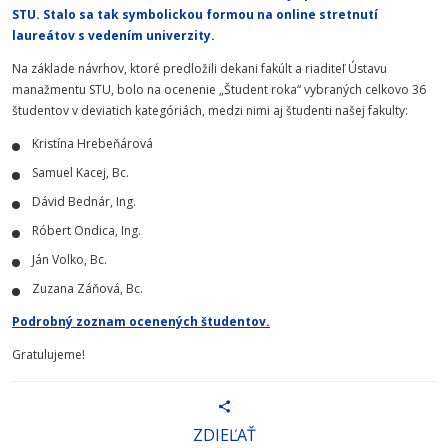
STU. Stalo sa tak symbolickou formou na online stretnutí
laureátov s vedením univerzity.
Na základe návrhov, ktoré predložili dekani fakúlt a riaditeľ Ústavu
manažmentu STU, bolo na ocenenie „Študent roka“ vybraných celkovo 36
študentov v deviatich kategóriách, medzi nimi aj študenti našej fakulty:
Kristína Hrebeňárová
Samuel Kacej, Bc.
Dávid Bednár, Ing.
Róbert Ondica, Ing.
Ján Volko, Bc.
Zuzana Záňová, Bc.
Podrobný zoznam ocenených študentov.
Gratulujeme!
ZDIEĽAŤ