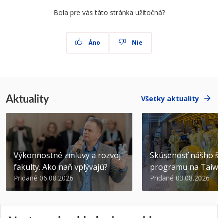
Bola pre vás táto stránka užitočná?
Áno
Nie
Aktuality
Všetky aktuality
Výkonnostné zmluvy a rozvoj
Skúsenosť nášho š
fakulty. Ako naň vplývajú?
programu na Tai
Pridané 06.08.2026
Pridané 03.08.2026