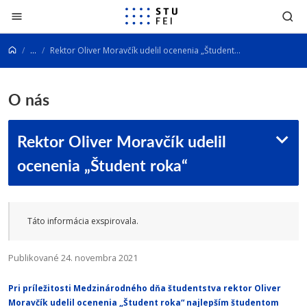
Prejsť na obsah
...
Rektor Oliver Moravčík udelil ocenenia „Študent roka“
O nás
Rektor Oliver Moravčík udelil
ocenenia „Študent roka“
Táto informácia exspirovala.
Publikované 24. novembra 2021
Pri príležitosti Medzinárodného dňa študentstva rektor Oliver
Moravčík udelil ocenenia
„Študent roka“
najlepším študentom