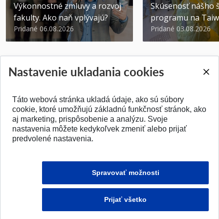
Výkonnostné zmluvy a rozvoj
Skúsenosť nášho š
fakulty. Ako naň vplývajú?
programu na Tai
Pridané 06.08.2026
Pridané 03.08.2026
Nastavenie ukladania cookies
Táto webová stránka ukladá údaje, ako sú súbory
SPÄŤ NA VRCH
cookie, ktoré umožňujú základnú funkčnosť stránok, ako
aj marketing, prispôsobenie a analýzu. Svoje
nastavenia môžete kedykoľvek zmeniť alebo prijať
predvolené nastavenia.
Spravovať možnosti
Prijať všetko
© 2026 Fakulta elektrotechniky a informatiky STU v Bratislave