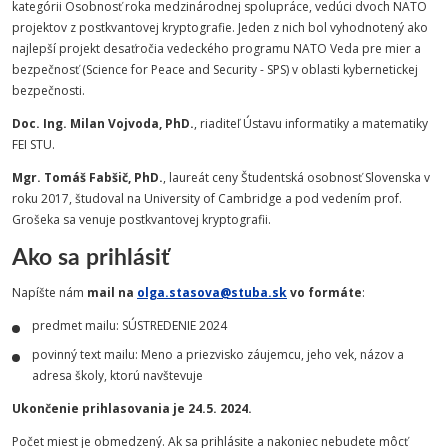
kategórii Osobnosť roka medzinárodnej spolupráce, vedúci dvoch NATO
projektov z postkvantovej kryptografie. Jeden z nich bol vyhodnotený ako
najlepší projekt desaťročia vedeckého programu NATO Veda pre mier a
bezpečnosť (Science for Peace and Security - SPS) v oblasti kybernetickej
bezpečnosti.
Doc. Ing. Milan Vojvoda, PhD.
, riaditeľ Ústavu informatiky a matematiky
FEI STU.
Mgr. Tomáš Fabšič, PhD.
, laureát ceny Študentská osobnosť Slovenska v
roku 2017, študoval na University of Cambridge a pod vedením prof.
Grošeka sa venuje postkvantovej kryptografii.
Ako sa prihlásiť
Napíšte nám
mail na
olga.stasova@stuba.sk
vo formáte
:
predmet mailu: SÚSTREDENIE 2024
povinný text mailu: Meno a priezvisko záujemcu, jeho vek, názov a
adresa školy, ktorú navštevuje
Ukončenie prihlasovania je 24.5. 2024.
Počet miest je obmedzený. Ak sa prihlásite a nakoniec nebudete môcť