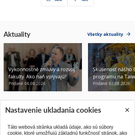
Aktuality
Všetky aktuality
Výkonnostné zmluvy a rozvoj
Skúsenosť nášho š
fakulty. Ako naň vplývajú?
programu na Tai
Pridané 06.08.2026
Pridané 03.08.2026
Nastavenie ukladania cookies
Táto webová stránka ukladá údaje, ako sú súbory
SPÄŤ NA VRCH
cookie, ktoré umožňujú základnú funkčnosť stránok, ako