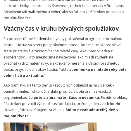
elektrotechniky a informatiky Slovenskej technickej univerzity v Bratislave.
Absolventi tak mali možnosť vidieť, ako sa fakulta za 50 rokov posunula a
čím aktuálne žije.
Vzácny čas v kruhu bývalých spolužiakov
Po odznení tónov študentskej hymny pokračoval program neformálnou
časťou. Hostia sa stretli pri spoločnom obede, kde mali možnosť oživiť
staré priateľstvá a zaspomínať na mladé časy. Ako uviedol jeden z
absolventov: „Toto miesto sme navštevovali ako mladí študenti na
prednáškach z matematiky, elektrického merania a ďalších predmetov
počas prvých troch rokov štúdia. Takže
spomienka na mladé roky bola
veľmi živá a aktuálna
.“
Ako pamiatku na tento deň si každý z nich odniesol aj milý darček –
pamätnú knihu. Tohtoročná zlatá promócia bola pre nás všetkých
pripomienkou, že
puto s alma mater časom nezaniká
. Pozitívne ohlasy
účastníkov potvrdili výnimočnosť podujatia, pričom jeden z nich ho zhrnul
slovami: „Ešte raz ďakujem za všetko.
Bol to nezabudnuteľný deň v
mojom živote.
“