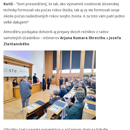
Kutiš
– “Som presvedčený, že tak, ako významné osobnosti slovenskej
techniky formovali vás počas rokov štúdia, tak aj vy ste formovali svoje
okolie počas nasledovných rokov svojho života. A za toto vám patrí jedno
veľké ďakujem!”
Atmosféru podujatia dotvorili aj prejavy dvoch rečníkov z radov
samotných účastníkov – inžinierov
Arjuna Kumara Shresthu
a
Jozefa
Zlatňanského
.
Oficiálnu časť uzavrela prezentácia o súčasnom dianí na Fakulte