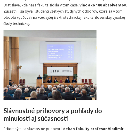
Bratislave, kde naša fakulta sídlila v tom čase,
viac ako 180 absolventov
.
Zúčastnili sa bývalí študenti všetkých študijných odborov, ktoré sa v tom
období vyučovali na vtedajšej Elektrotechnickej fakulte Slovenskej vysokej
školy technickej.
Slávnostné príhovory a pohľady do
minulosti aj súčasnosti
Prítomným sa slávnostne prihovoril
dekan fakulty profesor Vladimír