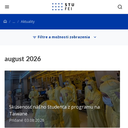
Prejsť na obsah
...
Aktuality
Aktuality
Filtre a možnosti zobrazenia
august 2026
Skúsenosť nášho študenta z programu na
Taiwane
Pridané 03.08.2026