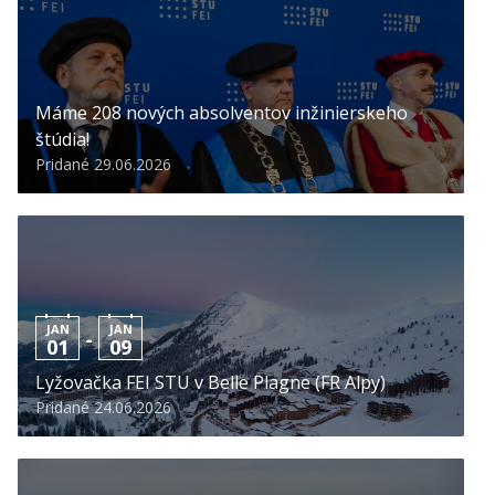
Máme 208 nových absolventov inžinierskeho
štúdia!
Pridané 29.06.2026
JAN
JAN
-
01
09
Lyžovačka FEI STU v Belle Plagne (FR Alpy)
Pridané 24.06.2026