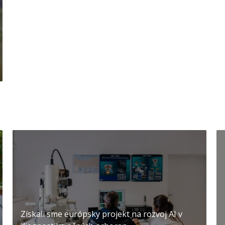
Získali sme európsky projekt na rozvoj AI v