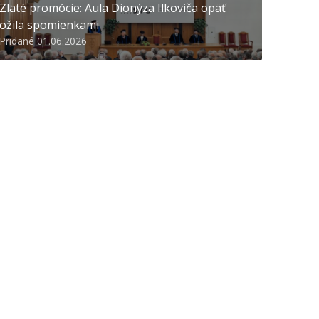
Zlaté promócie: Aula Dionýza Ilkoviča opäť
ožila spomienkami
Pridané 01.06.2026