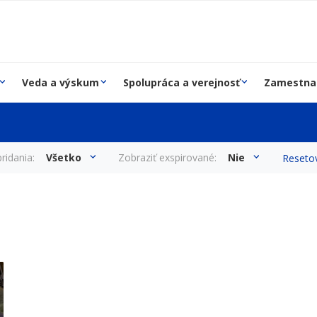
Veda a výskum
Spolupráca a verejnosť
Zamestna
ridania:
Všetko
Zobraziť exspirované:
Nie
Resetov