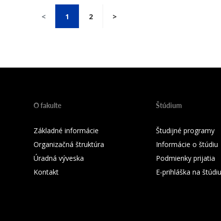
<
1
2
>
O fakulte
Štúdium
Základné informácie
Študijné programy
Organizačná štruktúra
Informácie o štúdiu
Úradná výveska
Podmienky prijatia
Kontakt
E-prihláška na štúd