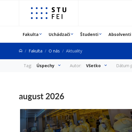
Prejsť na obsah
Fakulta
Uchádzači
Študenti
Absolventi
Fakulta
O nás
Aktuality
Aktuality
Tag:
Úspechy
Autor:
Všetko
Dátum p
august 2026