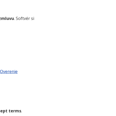
 zmluvu
.
Softvér si
Overenie
cept terms
.