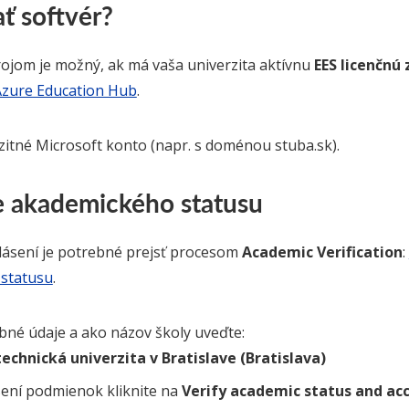
ať softvér?
rojom je možný, ak má vaša univerzita aktívnu
EES licenčnú
Azure Education Hub
.
zitné Microsoft konto (napr. s doménou
stuba.sk
).
 akademického statusu
lásení je potrebné prejsť procesom
Academic Verification
:
statusu
.
bné údaje a ako názov školy uveďte:
echnická univerzita v Bratislave (Bratislava)
ení podmienok kliknite na
Verify academic status and ac