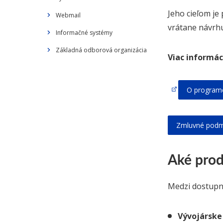
Jeho cieľom je
Webmail
vrátane návrhu,
Informačné systémy
Základná odborová organizácia
Viac informáci
O programe
Zmluvné podmi
Aké prod
Medzi dostupné
Vývojárske