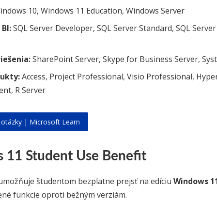
ndows 10, Windows 11 Education, Windows Server
BI:
SQL Server Developer, SQL Server Standard, SQL Server
iešenia:
SharePoint Server, Skype for Business Server, Sy
ukty:
Access, Project Professional, Visio Professional, Hyp
ient, R Server
 otázky | Microsoft Learn
11 Student Use Benefit
 umožňuje študentom bezplatne prejsť na edíciu
Windows 11
né funkcie oproti bežným verziám.