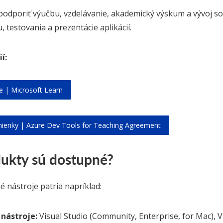
 podporiť výučbu, vzdelávanie, akademický výskum a vývoj so
 testovania a prezentácie aplikácií.
í:
 | Microsoft Learn
enky | Azure Dev Tools for Teaching Agreement
ukty sú dostupné?
 nástroje patria napríklad:
 nástroje:
Visual Studio (Community, Enterprise, for Mac), 