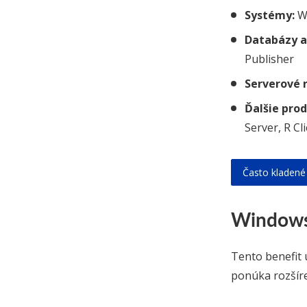
Systémy:
Wi
Databázy a 
Publisher
Serverové r
Ďalšie prod
Server, R Cl
Často kladené
Windows 
Tento benefit
ponúka rozšíre