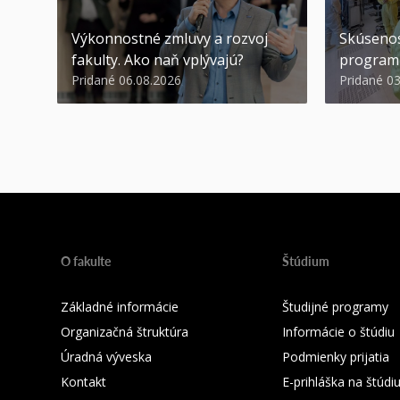
Výkonnostné zmluvy a rozvoj
Skúsenos
fakulty. Ako naň vplývajú?
program
Pridané 06.08.2026
Pridané 0
O fakulte
Štúdium
Základné informácie
Študijné programy
Organizačná štruktúra
Informácie o štúdiu
Úradná výveska
Podmienky prijatia
Kontakt
E-prihláška na štúd