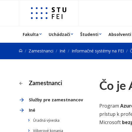
Prejsť na obsah
Fakulta
Uchádzači
Študenti
Absolventi
Zamestnanci
Iné
Informačné systémy na FEI
Č
Čo je 
Zamestnanci
Služby pre zamestnancov
Program
Azur
Iné
prístup k prof
Úradná výveska
Microsoft
bez
Výberové konania