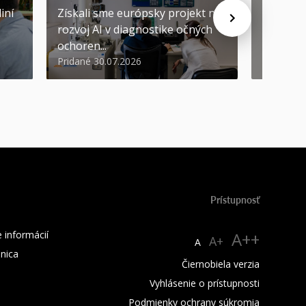
iní
Získali sme európsky projekt na
rozvoj AI v diagnostike očných
ŠVOČ dá
ochoren...
inováto
Pridané 30.07.2026
Pridané 2
Prístupnosť
 informácií
A++
A+
A
žnica
Čiernobiela verzia
Vyhlásenie o prístupnosti
Podmienky ochrany súkromia