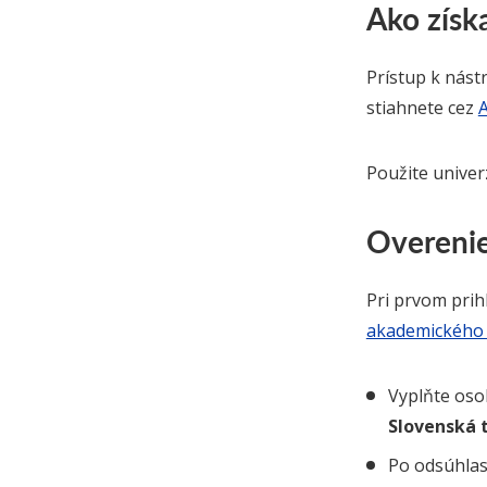
Ako získ
Prístup k nást
stiahnete cez
Použite univer
Overenie
Pri prvom prih
akademického 
Vyplňte oso
Slovenská t
Po odsúhlas