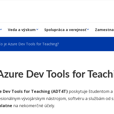
Veda a výskum
Spolupráca a verejnosť
Zamestna
o je Azure Dev Tools for Teaching?
Azure Dev Tools for Teach
e Dev Tools for Teaching (ADT4T)
poskytuje študentom 
esionálnym vývojárskym nástrojom, softvéru a službám od s
platne
na nekomerčné účely.