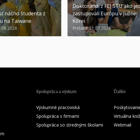
Doktorandi z FEI STU ako jed
ť nášho študenta z
zastupovali Európu v Južnej
u na Taiwane
Kórei
3.08.2026
Pridané 31.07.2026
Spolupráca a výskum
Ďalšie
Výskumné pracoviská
Poskytovanie
Spolupráca s firmami
Virtuálna kni
Spolupráca so strednými školami
Webmail
ium