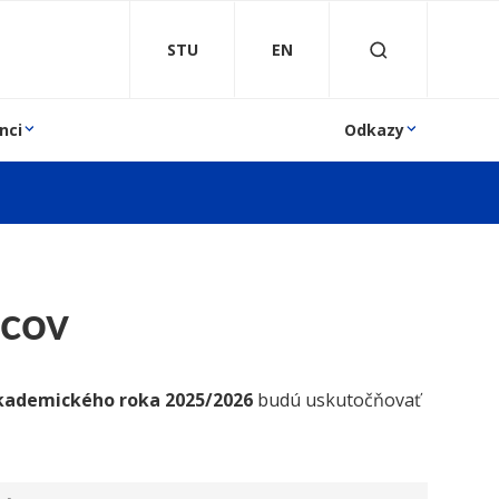
STU
EN
nci
Odkazy
ncov
kademického roka 2025/2026
budú uskutočňovať