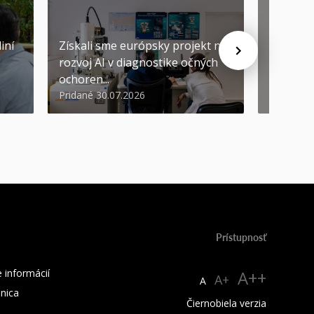
iní
Získali sme európsky projekt na
rozvoj AI v diagnostike očných
ŠVOČ dá
ochoren...
inováto
Pridané 30.07.2026
Pridané 2
Prístupnosť
 informácií
A++
A+
A
žnica
Čiernobiela verzia