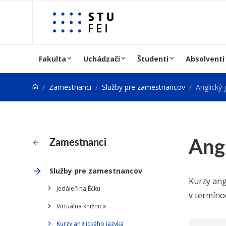
Prejsť na obsah
Fakulta
Uchádzači
Študenti
Absolventi
Zamestnanci
Služby pre zamestnancov
Anglický
Ang
Zamestnanci
Služby pre zamestnancov
Kurzy ang
Jedáleň na Éčku
v termíno
Virtuálna knižnica
Kurzy anglického jazyka