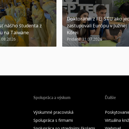
Doktorandi z FEI STU ako jed
ť nášho študenta z
zastupovali Európu v Južnej
u na Taiwane
Kórei
3.08.2026
Pridané 31.07.2026
Spolupráca a výskum
Ďalšie
Výskumné pracoviská
Poskytovanie
Spolupráca s firmami
Virtuálna kni
Spolupráca so strednými školami
Webmail