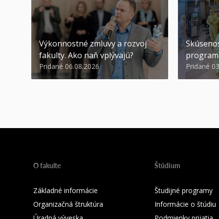
Výkonnostné zmluvy a rozvoj
Skúsenos
fakulty. Ako naň vplývajú?
program
Pridané 06.08.2026
Pridané 0
O fakulte
Štúdium
Základné informácie
Študijné programy
Organizačná štruktúra
Informácie o štúdiu
Úradná výveska
Podmienky prijatia