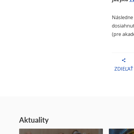
Následn
dosiahnut
(pre akad
ZDIEĽAŤ
Aktuality