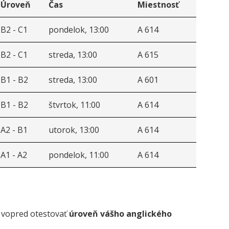
Úroveň
Čas
Miestnosť
B2 - C1
pondelok, 13:00
A 614
B2 - C1
streda, 13:00
A 615
B1 - B2
streda, 13:00
A 601
B1 - B2
štvrtok, 11:00
A 614
A2 - B1
utorok, 13:00
A 614
A1 - A2
pondelok, 11:00
A 614
i vopred otestovať
úroveň vášho anglického