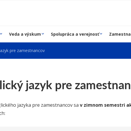
Veda a výskum
Spolupráca a verejnosť
Zamestna
 jazyk pre zamestnancov
lický jazyk pre zamestna
lického jazyka pre zamestnancov sa
v zimnom semestri a
ch: