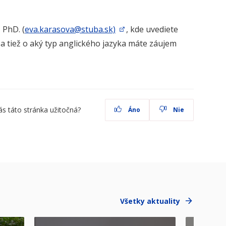
 PhD. (
eva.karasova@stuba.sk)
, kde uvediete
a tiež o aký typ anglického jazyka máte záujem
ás táto stránka užitočná?
Áno
Nie
Všetky aktuality