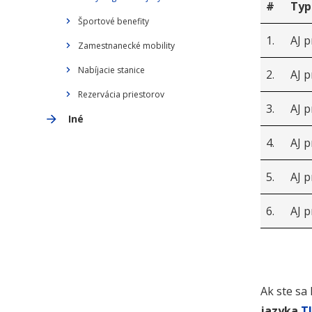
#
Typ
Športové benefity
1.
AJ 
Zamestnanecké mobility
Nabíjacie stanice
2.
AJ 
Rezervácia priestorov
3.
AJ 
Iné
4.
AJ 
5.
AJ p
6.
AJ p
Ak ste sa
jazyka
T