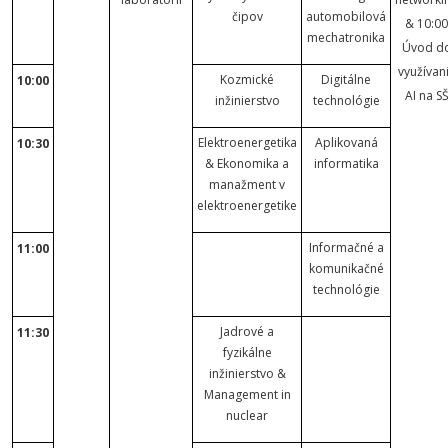
čipov
automobilová
& 10:00
mechatronika
Úvod d
využívan
Kozmické
Digitálne
10:00
AI na S
inžinierstvo
technológie
Elektroenergetika
Aplikovaná
10:30
& Ekonomika a
informatika
manažment v
elektroenergetike
Informačné a
11:00
komunikačné
technológie
Jadrové a
11:30
fyzikálne
inžinierstvo &
Management in
nuclear