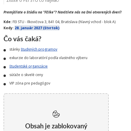
Zistite o FEI STU čo najviac!
Premýšľate o štúdiu na "FEIke"? Navštívte nás na Dni otvorených dverí!
Kde:
FEI STU - Ilkovičova 3, 841 04, Bratislava (hlavný vchod - blok A)
Kedy:
28. január 2027 (štvrtok)
Čo vás čaká?
stánky
študijných programov
exkurzie do laboratórií podľa vlastného výberu
študentské organizácie
súťaže o skvelé ceny
VIP zóna pre pedagógov
Obsah je zablokovaný