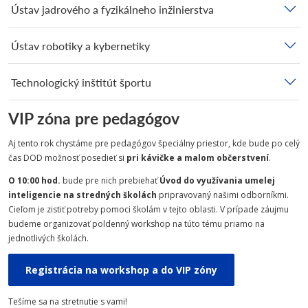
Ústav jadrového a fyzikálneho inžinierstva
Ústav robotiky a kybernetiky
Technologický inštitút športu
VIP zóna pre pedagógov
Aj tento rok chystáme pre pedagógov špeciálny priestor, kde bude po celý
čas DOD možnosť posedieť si
pri kávičke a malom občerstvení
.
O 10:00 hod.
bude pre nich prebiehať
Úvod do využívania umelej
inteligencie na stredných školách
pripravovaný našimi odborníkmi.
Cieľom je zistiť potreby pomoci školám v tejto oblasti. V prípade záujmu
budeme organizovať poldenný workshop na túto tému priamo na
jednotlivých školách.
Registrácia na workshop a do VIP zóny
Tešíme sa na stretnutie s vami!