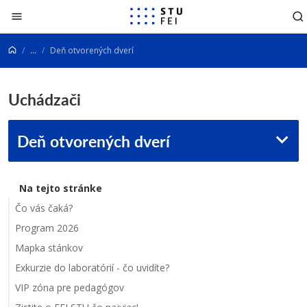
Prejsť na obsah
...
Deň otvorených dverí
Uchádzači
Deň otvorených dverí
Na tejto stránke
Čo vás čaká?
Program 2026
Mapka stánkov
Exkurzie do laboratórií - čo uvidíte?
VIP zóna pre pedagógov