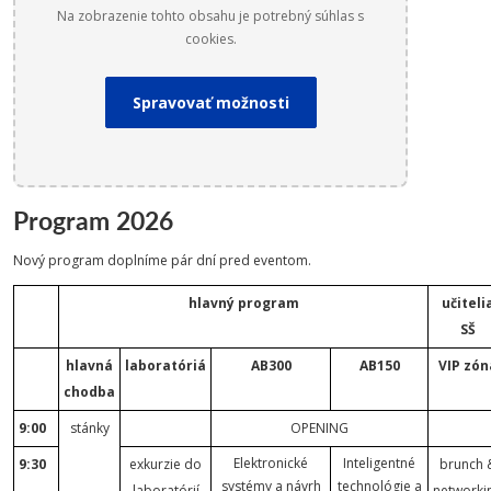
Na zobrazenie tohto obsahu je potrebný súhlas s
cookies.
Spravovať možnosti
Program 2026
Nový program doplníme pár dní pred eventom.
hlavný program
učiteli
SŠ
hlavná
laboratóriá
AB300
AB150
VIP zón
chodba
9:00
stánky
OPENING
Elektronické
Inteligentné
9:30
exkurzie do
brunch 
systémy a návrh
technológie a
laboratórií
networki