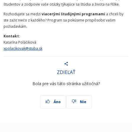
študentov a zodpovie vaše otázky týkajúce sa štúdia a života na FEIke.
Rozhodujete sa medzi
viacerými študijnými programami
a chceli by
ste zažiť niečo z každého? Program sa pokúsime prispôsobiť vašim
požiadavkám.
Kontakt:
Katarína Poláčiková
xpolacikovak@stuba.sk
ZDIEĽAŤ
Bola pre vás táto stránka užitočná?
Áno
Nie