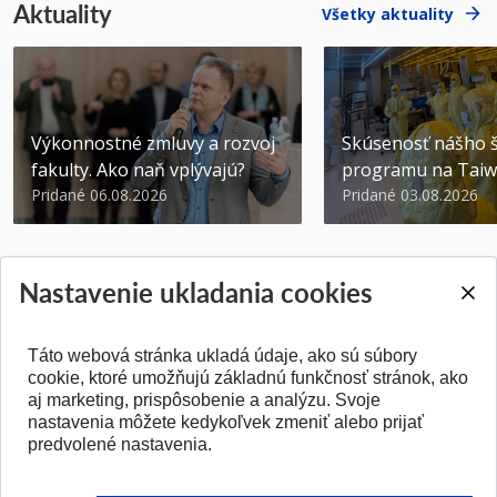
Aktuality
Všetky aktuality
Výkonnostné zmluvy a rozvoj
Skúsenosť nášho š
fakulty. Ako naň vplývajú?
programu na Tai
Pridané 06.08.2026
Pridané 03.08.2026
Nastavenie ukladania cookies
Táto webová stránka ukladá údaje, ako sú súbory
SPÄŤ NA VRCH
cookie, ktoré umožňujú základnú funkčnosť stránok, ako
aj marketing, prispôsobenie a analýzu. Svoje
nastavenia môžete kedykoľvek zmeniť alebo prijať
predvolené nastavenia.