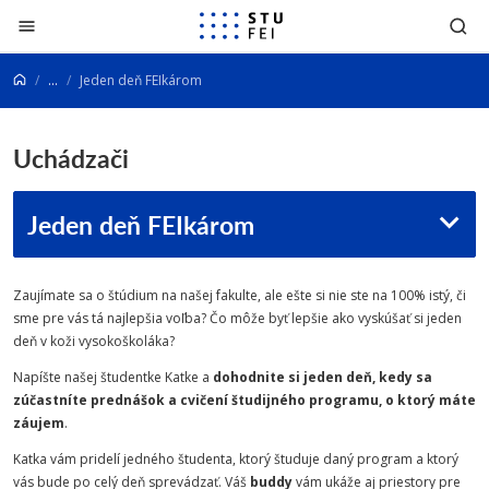
Prejsť na obsah
...
Jeden deň FEIkárom
Uchádzači
Jeden deň FEIkárom
Zaujímate sa o štúdium na našej fakulte, ale ešte si nie ste na 100% istý, či
sme pre vás tá najlepšia voľba? Čo môže byť lepšie ako vyskúšať si jeden
deň v koži vysokoškoláka?
Napíšte našej študentke Katke a
dohodnite si jeden deň, kedy sa
zúčastníte prednášok a cvičení študijného programu, o ktorý máte
záujem
.
Katka vám pridelí jedného študenta, ktorý študuje daný program a ktorý
vás bude po celý deň sprevádzať. Váš
buddy
vám ukáže aj priestory pre