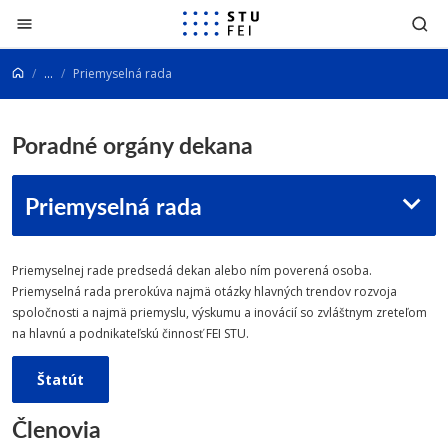
Prejsť na obsah
...
Priemyselná rada
Poradné orgány dekana
Priemyselná rada
Priemyselnej rade predsedá dekan alebo ním poverená osoba.
Priemyselná rada prerokúva najmä otázky hlavných trendov rozvoja
spoločnosti a najmä priemyslu, výskumu a inovácií so zvláštnym zreteľom
na hlavnú a podnikateľskú činnosť FEI STU.
Štatút
Členovia