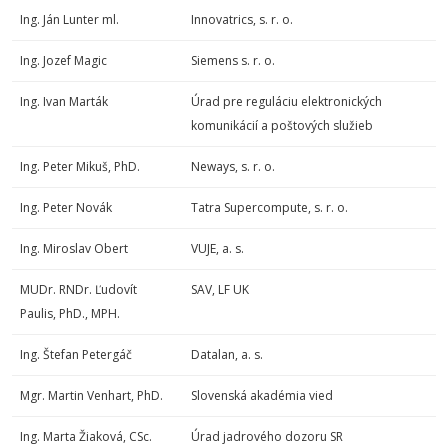
Ing. Ján Lunter ml.
Innovatrics, s. r. o.
Ing. Jozef Magic
Siemens s. r. o.
Ing. Ivan Marták
Úrad pre reguláciu elektronických
komunikácií a poštových služieb
Ing. Peter Mikuš, PhD.
Neways, s. r. o.
Ing. Peter Novák
Tatra Supercompute, s. r. o.
Ing. Miroslav Obert
VUJE, a. s.
MUDr. RNDr. Ľudovít
SAV, LF UK
Paulis, PhD., MPH.
Ing. Štefan Petergáč
Datalan, a. s.
Mgr. Martin Venhart, PhD.
Slovenská akadémia vied
Ing. Marta Žiaková, CSc.
Úrad jadrového dozoru SR