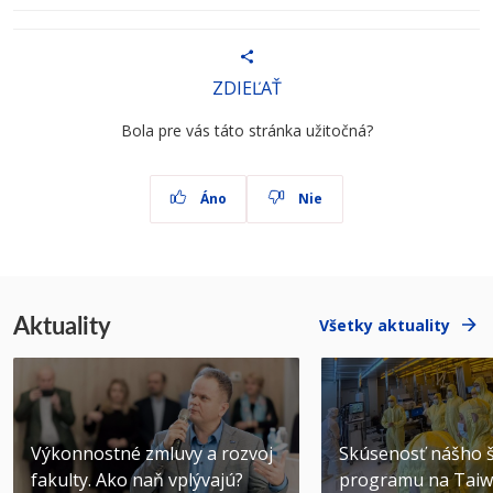
ZDIEĽAŤ
Bola pre vás táto stránka užitočná?
Áno
Nie
Aktuality
Všetky aktuality
Výkonnostné zmluvy a rozvoj
Skúsenosť nášho š
fakulty. Ako naň vplývajú?
programu na Tai