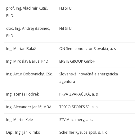
prof. Ing. Vladimír Kutiš,
FEI STU
PhD.
doc. Ing. Andrej Babinec,
FEI STU
PhD.
Ing. Marián Baláž
ON Semiconductor Slovakia, a. s.
Ing. Miroslav Barus, PhD.
ERSTE GROUP GmbH
Ing. Artur Bobovnický, CSc.
Slovenská inovačná a energetická
agentúra
Ing. Tomáš Fodrek
PRVÁ ZVÁRAČSKÁ, a. s.
Ing. Alexander Janáč, MBA
TESCO STORES SR, a. s.
Ing. Martin Kele
STV Machinery, a. s.
Dipl. Ing. Ján Klimko
Scheffler Kysuce spol. s. r. o.