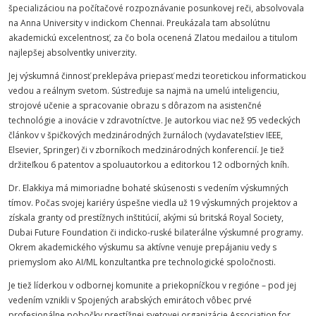
špecializáciou na počítačové rozpoznávanie posunkovej reči, absolvovala
na Anna University v indickom Chennai. Preukázala tam absolútnu
akademickú excelentnosť, za čo bola ocenená Zlatou medailou a titulom
najlepšej absolventky univerzity.
Jej výskumná činnosť preklepáva priepasť medzi teoretickou informatickou
vedou a reálnym svetom. Sústreďuje sa najmä na umelú inteligenciu,
strojové učenie a spracovanie obrazu s dôrazom na asistenčné
technológie a inovácie v zdravotníctve. Je autorkou viac než 95 vedeckých
článkov v špičkových medzinárodných žurnáloch (vydavateľstiev IEEE,
Elsevier, Springer) či v zborníkoch medzinárodných konferencií. Je tiež
držiteľkou 6 patentov a spoluautorkou a editorkou 12 odborných kníh.
Dr. Elakkiya má mimoriadne bohaté skúsenosti s vedením výskumných
tímov. Počas svojej kariéry úspešne viedla už 19 výskumných projektov a
získala granty od prestížnych inštitúcií, akými sú britská Royal Society,
Dubai Future Foundation či indicko-ruské bilaterálne výskumné programy.
Okrem akademického výskumu sa aktívne venuje prepájaniu vedy s
priemyslom ako AI/ML konzultantka pre technologické spoločnosti.
Je tiež líderkou v odbornej komunite a priekopníčkou v regióne – pod jej
vedením vznikli v Spojených arabských emirátoch vôbec prvé
profesionálne pobočky prestížnej svetovej organizácie Association for