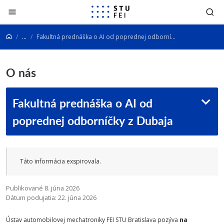
Prejsť na obsah
...
Fakultná prednáška o AI od poprednej odborníčky z Dubaja
O nás
Fakultná prednáška o AI od
poprednej odborníčky z Dubaja
Táto informácia exspirovala.
Publikované 8. júna 2026
Dátum podujatia: 22. júna 2026
Ústav automobilovej mechatroniky FEI STU Bratislava pozýva
na