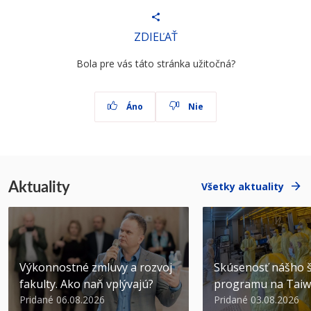
ZDIEĽAŤ
Bola pre vás táto stránka užitočná?
Áno
Nie
Aktuality
Všetky aktuality
Výkonnostné zmluvy a rozvoj
Skúsenosť nášho š
fakulty. Ako naň vplývajú?
programu na Tai
Pridané 06.08.2026
Pridané 03.08.2026