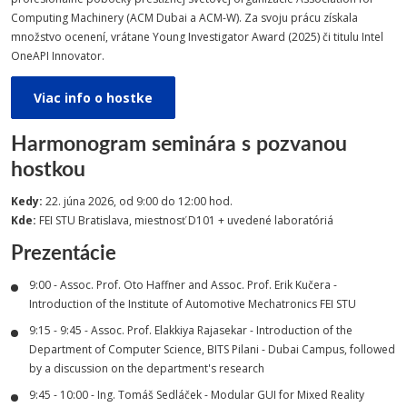
Computing Machinery (ACM Dubai a ACM-W). Za svoju prácu získala
množstvo ocenení, vrátane Young Investigator Award (2025) či titulu Intel
OneAPI Innovator.
Viac info o hostke
Harmonogram seminára s pozvanou
hostkou
Kedy:
22. júna 2026, od 9:00 do 12:00 hod.
Kde:
FEI STU Bratislava, miestnosť D101 + uvedené laboratóriá
Prezentácie
9:00 - Assoc. Prof. Oto Haffner and Assoc. Prof. Erik Kučera -
Introduction of the Institute of Automotive Mechatronics FEI STU
9:15 - 9:45 - Assoc. Prof. Elakkiya Rajasekar - Introduction of the
Department of Computer Science, BITS Pilani - Dubai Campus, followed
by a discussion on the department's research
9:45 - 10:00 - Ing. Tomáš Sedláček - Modular GUI for Mixed Reality