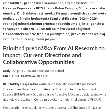
celofakultnú prednášku a seminár
spojený s návštevou Dr.
Elakkiya Rajasekar z BITS Pilani - Dubai Campus, Spojené arabské
emiráty.
Dr. Elakkiya patrí medzi 2% najvplyvnejších vedcov sveta
podľa globálneho hodnotenia Stanford-Elsevier (2024 – 2026)
vďaka jej mimoriadnemu prínosu k rozvoju umelej inteligencie a
spracovania obrazu.
Zúčastniť sa môžu všetci záujemci
z akademického prostredia a priemyselnej praxe.
Prednáška a aj
seminár
budú
v anglickom jazyku.
Fakultná prednáška From AI Research to
Impact: Current Directions and
Collaborative Opportunities
Kedy:
22. júna 2026, od 14:00 do 15:30 hod.
Kde:
FEI STU Bratislava, aula CD150
Dr. Elakkiya Rajasekar
aktuálne pôsobí ako docentka (Associate
Professor) na Katedre informatiky na Birla Institute of Technology &
Science (BITS) Pilani v Dubaji a zároveň zastáva kľúčovú pozíciu zástupkyne
riaditeľa v prestížnom Centre pre výskum umelej inteligencie (APPCAIR).
Svoje akademické vzdelanie, vrátane doktorandského štúdia (Ph.D.) so