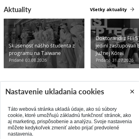
Aktuality
Všetky aktuality
Doktorandi z FEI 
Skúsenosť nášho študenta z
jediní zastupovali
programu na Taiwane
Južnej Kórei
Pridané 03.08.2026
Pridané 31.07.2026
Nastavenie ukladania cookies
SPÄŤ NA VRCH
Táto webová stránka ukladá údaje, ako sú súbory
cookie, ktoré umožňujú základnú funkčnosť stránok, ako
aj marketing, prispôsobenie a analýzu. Svoje nastavenia
môžete kedykoľvek zmeniť alebo prijať predvolené
nastavenia.