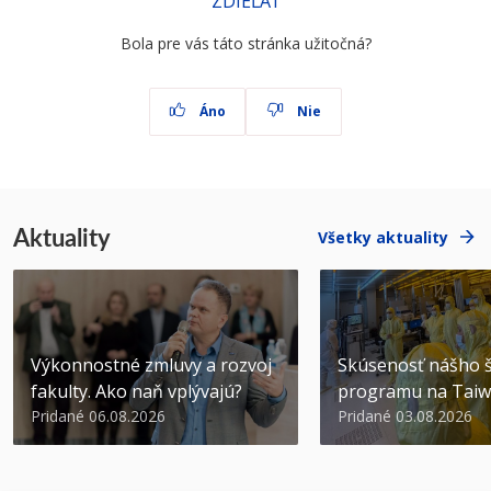
ZDIEĽAŤ
Bola pre vás táto stránka užitočná?
Áno
Nie
Aktuality
Všetky aktuality
Výkonnostné zmluvy a rozvoj
Skúsenosť nášho š
fakulty. Ako naň vplývajú?
programu na Tai
Pridané 06.08.2026
Pridané 03.08.2026