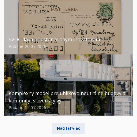
ŠVOČ dáva priestor mladým inovátorom
Pridané 20.07.2026
Komplexný model pre uhlíkovo neutrálne budovy a
komunity: Slovenský vý...
Pridané 15.07.2026
Načítať viac