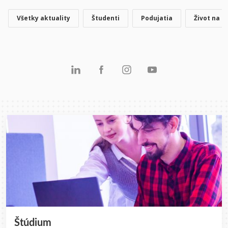
Všetky aktuality
Študenti
Podujatia
Život na F
Štúdium