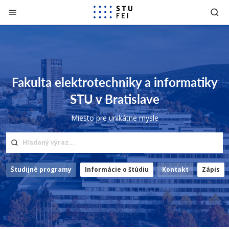
Prejsť na obsah
Fakulta elektrotechniky a informatiky
STU v Bratislave
Miesto pre unikátne mysle
Študijné programy
Informácie o štúdiu
Kontakt
Zápis