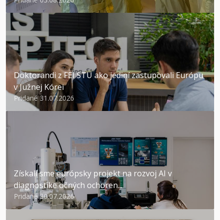
Doktorandi z FEI STU ako jediní zastupovali Európu
v Južnej Kórei
Pridané 31.07.2026
Získali sme európsky projekt na rozvoj AI v
diagnostike očných ochoren...
Pridané 30.07.2026