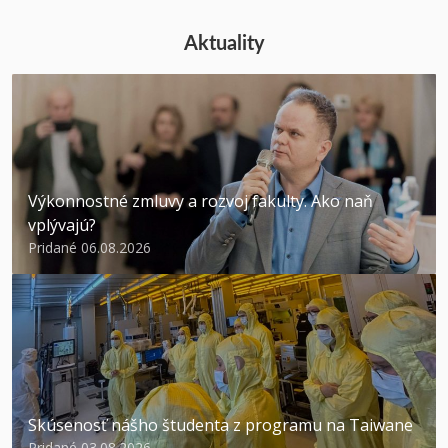
Aktuality
Výkonnostné zmluvy a rozvoj fakulty. Ako naň
vplývajú?
Pridané 06.08.2026
Skúsenosť nášho študenta z programu na Taiwane
Pridané 03.08.2026