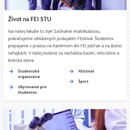
Život na FEI STU
Na našej fakulte to žije! Začíname imatrikuláciou,
pokračujeme obľúbených podujatím FEIstival. Študentov
prepájame s praxou na Kariérnom dni FEI JobFair a na Biznis
raňajkách. V našej budove sa nachádza bazén, telocvične a
lezecká stena.
Študentské
FEIstival
organizácie
Šport
Ubytovanie pre
študentov