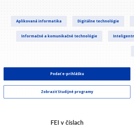
Aplikovaná informatika
Digitálne technológie
Informačné a komunikačné technológie
Inteligent
Podať e-prihlášku
Zobraziť študijné programy
FEI v číslach